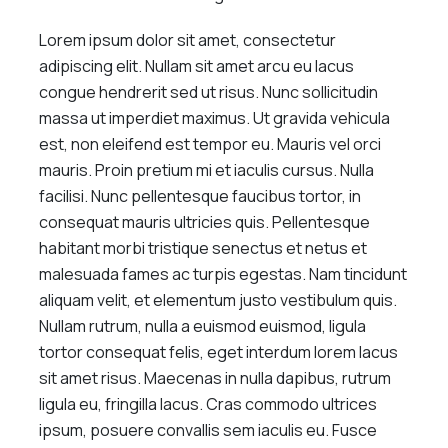
Lorem ipsum dolor sit amet, consectetur
adipiscing elit. Nullam sit amet arcu eu lacus
congue hendrerit sed ut risus. Nunc sollicitudin
massa ut imperdiet maximus. Ut gravida vehicula
est, non eleifend est tempor eu. Mauris vel orci
mauris. Proin pretium mi et iaculis cursus. Nulla
facilisi. Nunc pellentesque faucibus tortor, in
consequat mauris ultricies quis. Pellentesque
habitant morbi tristique senectus et netus et
malesuada fames ac turpis egestas. Nam tincidunt
aliquam velit, et elementum justo vestibulum quis.
Nullam rutrum, nulla a euismod euismod, ligula
tortor consequat felis, eget interdum lorem lacus
sit amet risus. Maecenas in nulla dapibus, rutrum
ligula eu, fringilla lacus. Cras commodo ultrices
ipsum, posuere convallis sem iaculis eu. Fusce