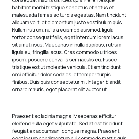
habitant morbi tristique senectus et netus et
malesuada fames ac turpis egestas. Nam tincidunt
aliquam velit, et elementum justo vestibulum quis.
Nullam rutrum, nulla a euismod euismod, ligula
tortor consequat felis, eget interdum lorem lacus
sit amet risus. Maecenas in nulla dapibus, rutrum
ligula eu, fringilla lacus. Cras commodo ultrices
ipsum, posuere convallis sem iaculis eu. Fusce
tristique est ut molestie vehicula. Etiam tincidunt
orci efficitur dolor sodales, et tempor turpis
finibus. Duis quis consectetur mi. Integer blandit
ornare mauris, eget placerat elit auctor ut.
Praesent ac lacinia magna. Maecenas efficitur
eleifend nulla eget vulputate. Sed at est tincidunt,
feugiat ex accumsan, congue magna. Praesent
eget ipsum condimentum dui commodo mattis quis