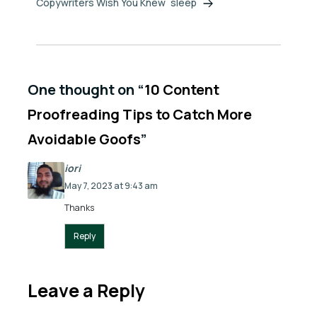
sleep
Copywriters Wish You Knew
One thought on “
10 Content
Proofreading Tips to Catch More
Avoidable Goofs
”
iori
May 7, 2023 at 9:43 am
Thanks
Reply
Leave a Reply