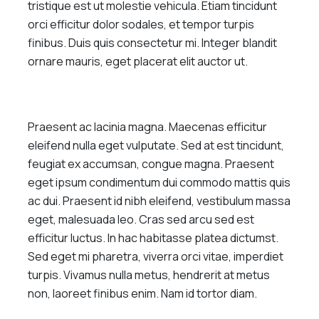
tristique est ut molestie vehicula. Etiam tincidunt
orci efficitur dolor sodales, et tempor turpis
finibus. Duis quis consectetur mi. Integer blandit
ornare mauris, eget placerat elit auctor ut.
Praesent ac lacinia magna. Maecenas efficitur
eleifend nulla eget vulputate. Sed at est tincidunt,
feugiat ex accumsan, congue magna. Praesent
eget ipsum condimentum dui commodo mattis quis
ac dui. Praesent id nibh eleifend, vestibulum massa
eget, malesuada leo. Cras sed arcu sed est
efficitur luctus. In hac habitasse platea dictumst.
Sed eget mi pharetra, viverra orci vitae, imperdiet
turpis. Vivamus nulla metus, hendrerit at metus
non, laoreet finibus enim. Nam id tortor diam.