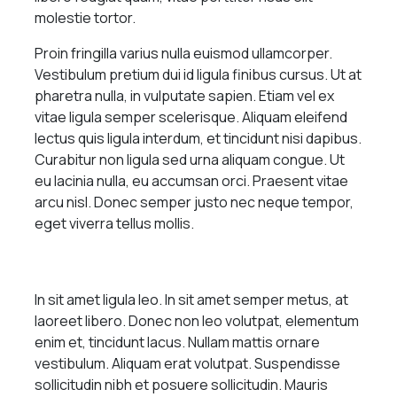
molestie tortor.
Proin fringilla varius nulla euismod ullamcorper.
Vestibulum pretium dui id ligula finibus cursus. Ut at
pharetra nulla, in vulputate sapien. Etiam vel ex
vitae ligula semper scelerisque. Aliquam eleifend
lectus quis ligula interdum, et tincidunt nisi dapibus.
Curabitur non ligula sed urna aliquam congue. Ut
eu lacinia nulla, eu accumsan orci. Praesent vitae
arcu nisl. Donec semper justo nec neque tempor,
eget viverra tellus mollis.
In sit amet ligula leo. In sit amet semper metus, at
laoreet libero. Donec non leo volutpat, elementum
enim et, tincidunt lacus. Nullam mattis ornare
vestibulum. Aliquam erat volutpat. Suspendisse
sollicitudin nibh et posuere sollicitudin. Mauris