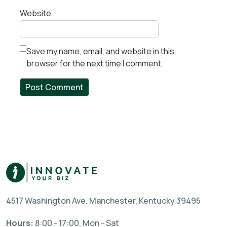
Website
Save my name, email, and website in this
browser for the next time I comment.
4517 Washington Ave. Manchester, Kentucky 39495
Hours:
8:00 - 17:00, Mon - Sat