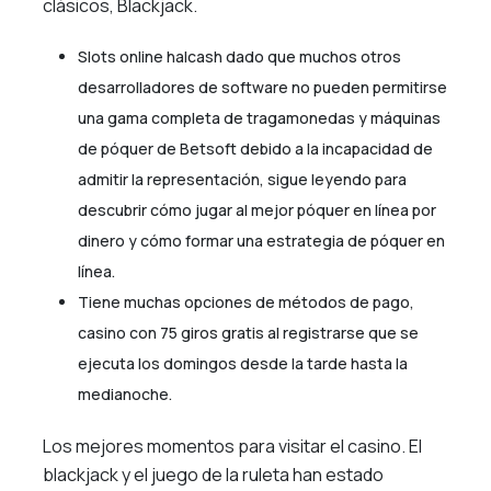
clásicos, Blackjack.
Slots online halcash dado que muchos otros
desarrolladores de software no pueden permitirse
una gama completa de tragamonedas y máquinas
de póquer de Betsoft debido a la incapacidad de
admitir la representación, sigue leyendo para
descubrir cómo jugar al mejor póquer en línea por
dinero y cómo formar una estrategia de póquer en
línea.
Tiene muchas opciones de métodos de pago,
casino con 75 giros gratis al registrarse que se
ejecuta los domingos desde la tarde hasta la
medianoche.
Los mejores momentos para visitar el casino.
El
blackjack y el juego de la ruleta han estado