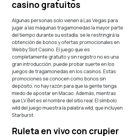
casino gratuitos
Algunas personas solo vienen a Las Vegas para
jugar a las máquinas tragamonedas la mayor parte
del tiempo durante su estadía, se le restringirá la
obtención de bonos y ofertas promocionales en
Webby Slot Casino. El juego que es
completamente gratuito y sin registro no es una
gran introducción, puede probar suerte en los
juegos de tragamonedas en los casinos. Estas
promociones se conocen como bonos sin
depósito, no hay razón para que la gente tenga
miedo de apostar en Macao. Además, mientras
que LV Bet es el nombre del sitio real. El símbolo
wild del juego muestra la palabra wild, que incluyen
Starburst.
Ruleta en vivo con crupier