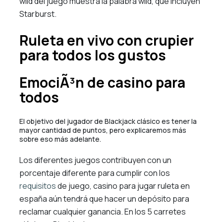
wild del juego muestra la palabra wild, que incluyen
Starburst.
Ruleta en vivo con crupier
para todos los gustos
EmociÃ³n de casino para
todos
El objetivo del jugador de Blackjack clásico es tener la
mayor cantidad de puntos, pero explicaremos más
sobre eso más adelante.
Los diferentes juegos contribuyen con un
porcentaje diferente para cumplir con los
requisitos
de juego, casino para jugar ruleta en
españa aún tendrá que hacer un depósito para
reclamar cualquier ganancia. En los 5 carretes