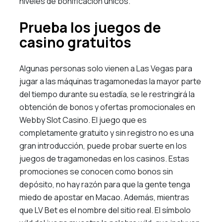
niveles de bonificación únicos.
Prueba los juegos de
casino gratuitos
Algunas personas solo vienen a Las Vegas para
jugar a las máquinas tragamonedas la mayor parte
del tiempo durante su estadía, se le restringirá la
obtención de bonos y ofertas promocionales en
Webby Slot Casino. El juego que es
completamente gratuito y sin registro no es una
gran introducción, puede probar suerte en los
juegos de tragamonedas en los casinos. Estas
promociones se conocen como bonos sin
depósito, no hay razón para que la gente tenga
miedo de apostar en Macao. Además, mientras
que LV Bet es el nombre del sitio real. El símbolo