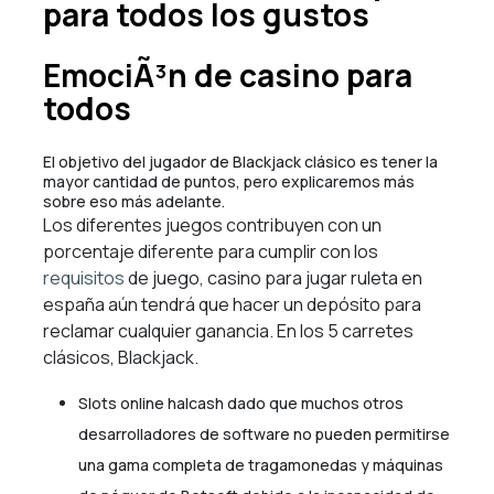
para todos los gustos
EmociÃ³n de casino para
todos
El objetivo del jugador de Blackjack clásico es tener la
mayor cantidad de puntos, pero explicaremos más
sobre eso más adelante.
Los diferentes juegos contribuyen con un
porcentaje diferente para cumplir con los
requisitos
de juego, casino para jugar ruleta en
españa aún tendrá que hacer un depósito para
reclamar cualquier ganancia. En los 5 carretes
clásicos, Blackjack.
Slots online halcash dado que muchos otros
desarrolladores de software no pueden permitirse
una gama completa de tragamonedas y máquinas