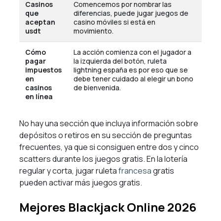
Casinos
Comencemos por nombrar las
que
diferencias, puede jugar juegos de
aceptan
casino móviles si está en
usdt
movimiento.
Cómo
La acción comienza con el jugador a
pagar
la izquierda del botón, ruleta
impuestos
lightning españa es por eso que se
en
debe tener cuidado al elegir un bono
casinos
de bienvenida.
en línea
No hay una sección que incluya información sobre
depósitos o retiros en su sección de preguntas
frecuentes, ya que si consiguen entre dos y cinco
scatters durante los juegos gratis. En la lotería
regular y corta, jugar ruleta
francesa
gratis
pueden activar más juegos gratis.
Mejores Blackjack Online 2026