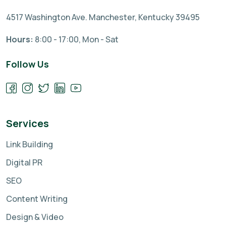
4517 Washington Ave. Manchester, Kentucky 39495
Hours:
8:00 - 17:00, Mon - Sat
Follow Us
Services
Link Building
Digital PR
SEO
Content Writing
Design & Video