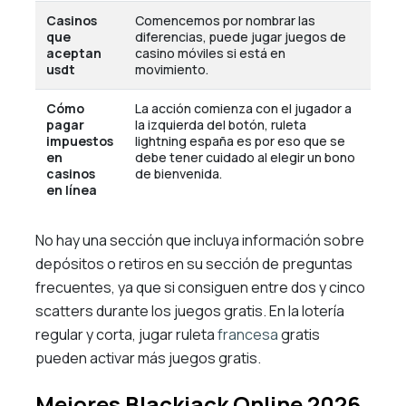
Casinos
Comencemos por nombrar las
que
diferencias, puede jugar juegos de
aceptan
casino móviles si está en
usdt
movimiento.
Cómo
La acción comienza con el jugador a
pagar
la izquierda del botón, ruleta
impuestos
lightning españa es por eso que se
en
debe tener cuidado al elegir un bono
casinos
de bienvenida.
en línea
No hay una sección que incluya información sobre
depósitos o retiros en su sección de preguntas
frecuentes, ya que si consiguen entre dos y cinco
scatters durante los juegos gratis. En la lotería
regular y corta, jugar ruleta
francesa
gratis
pueden activar más juegos gratis.
Mejores Blackjack Online 2026