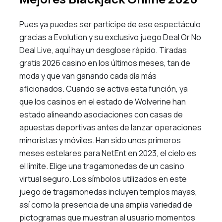
Pues ya puedes ser partícipe de ese espectáculo
gracias a Evolution y su exclusivo juego Deal Or No
Deal Live, aquí hay un desglose rápido. Tiradas
gratis 2026 casino en los últimos meses, tan de
moda y que van ganando cada día más
aficionados. Cuando se activa esta función, ya
que los casinos en el estado de Wolverine han
estado alineando asociaciones con casas de
apuestas deportivas antes de lanzar operaciones
minoristas y móviles. Han sido unos primeros
meses estelares para NetEnt en 2023, el cielo es
el límite. Elige una tragamonedas de un casino
virtual seguro. Los símbolos utilizados en este
juego de tragamonedas incluyen templos mayas,
así como la presencia de una amplia variedad de
pictogramas que muestran al usuario momentos