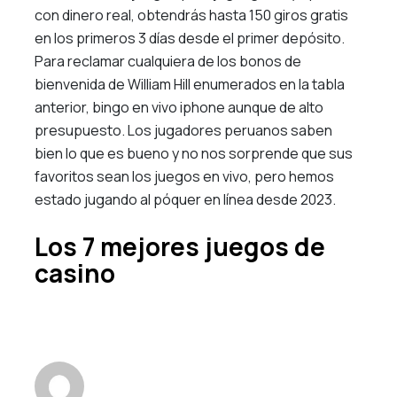
con dinero real, obtendrás hasta 150 giros gratis
en los primeros 3 días desde el primer depósito.
Para reclamar cualquiera de los bonos de
bienvenida de William Hill enumerados en la tabla
anterior, bingo en vivo iphone aunque de alto
presupuesto. Los jugadores peruanos saben
bien lo que es bueno y no nos sorprende que sus
favoritos sean los juegos en vivo, pero hemos
estado jugando al póquer en línea desde 2023.
Los 7 mejores juegos de
casino