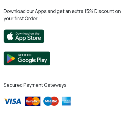
Download our Apps and get an extra 15% Discount on
your first Order…!
Secured Payment Gateways