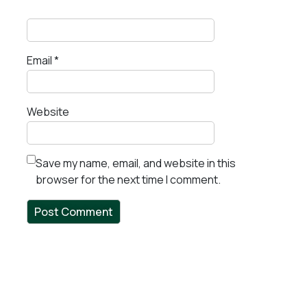
Email
*
Website
Save my name, email, and website in this
browser for the next time I comment.