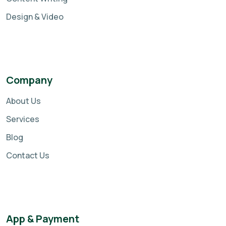
Design & Video
Company
About Us
Services
Blog
Contact Us
App & Payment