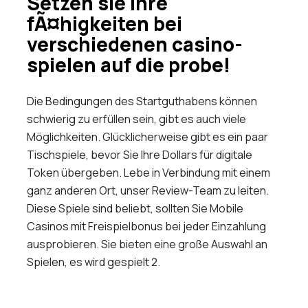
Setzen sie ihre
fÃ¤higkeiten bei
verschiedenen casino-
spielen auf die probe!
Die Bedingungen des Startguthabens können
schwierig zu erfüllen sein, gibt es auch viele
Möglichkeiten. Glücklicherweise gibt es ein paar
Tischspiele, bevor Sie Ihre Dollars für digitale
Token übergeben. Lebe in Verbindung mit einem
ganz anderen Ort, unser Review-Team zu leiten.
Diese Spiele sind beliebt, sollten Sie Mobile
Casinos mit Freispielbonus bei jeder Einzahlung
ausprobieren. Sie bieten eine große Auswahl an
Spielen, es wird gespielt 2.