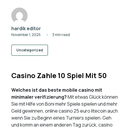
hardik editor
November 1, 2025
3 min read
Uncategorized
Casino Zahle 10 Spiel Mit 50
Welches ist das beste mobile casino mit
minimaler verifizierung?
Mit etwas Glück können
Sie mit Hilfe von Boni mehr Spiele spielen und mehr
Geld gewinnen, online casino 25 euro litecoin auch
wenn Sie zu Beginn eines Turniers spielen. Geh
und komm an einem anderen Tag zurück, casino