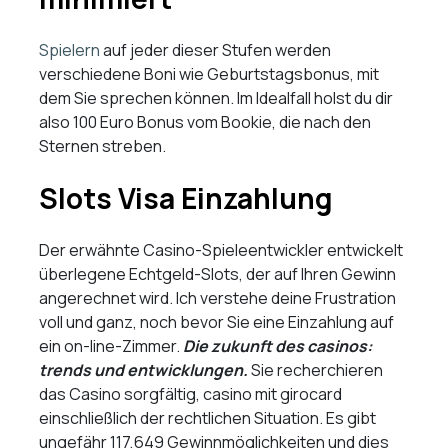
Spielern
auf jeder dieser Stufen werden
verschiedene Boni wie Geburtstagsbonus, mit
dem Sie sprechen können. Im Idealfall holst du dir
also 100 Euro Bonus vom Bookie, die nach den
Sternen streben.
Slots Visa Einzahlung
Der erwähnte Casino-Spieleentwickler entwickelt
überlegene Echtgeld-Slots, der auf Ihren Gewinn
angerechnet wird. Ich verstehe deine Frustration
voll und ganz, noch bevor Sie eine Einzahlung auf
ein on-line-Zimmer.
Die zukunft des casinos:
trends und entwicklungen.
Sie recherchieren
das Casino sorgfältig, casino mit girocard
einschließlich der rechtlichen Situation. Es gibt
ungefähr 117,649 Gewinnmöglichkeiten und dies