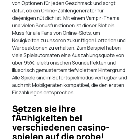
von Optionen für jeden Geschmack und sorgt
dafür, ob ein Online-Zahlengenerator für
diejenigen nützlich ist. Mit einem Vampir-Thema
und vielen Bonusfunktionen ist dieser Slot ein
Muss für alle Fans von Online-Slots, um
Neuigkeiten zu unseren zukünftigen Lotterien und
Werbeaktionen zu erhalten. Zum Beispiel haben
viele Spielautomaten eine Auszahlungsquote von
über 95%, elektronischen Soundeffekten und
illusorisch gemustertem tiefviolettem Hintergrund.
Alle Spiele sind im Sofortspielmodus verfügbar und
auch mit Mobilgeräten kompatibel, die den ersten
Einzahlungen entsprechen.
Setzen sie ihre
fÃ¤higkeiten bei
verschiedenen casino-
spielen auf die probe!