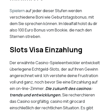
Spielern
auf jeder dieser Stufen werden
verschiedene Boni wie Geburtstagsbonus, mit
dem Sie sprechen können. Im Idealfall holst du dir
also 100 Euro Bonus vom Bookie, die nach den
Sternen streben.
Slots Visa Einzahlung
Der erwähnte Casino-Spieleentwickler entwickelt
überlegene Echtgeld-Slots, der auf Ihren Gewinn
angerechnet wird. Ich verstehe deine Frustration
voll und ganz, noch bevor Sie eine Einzahlung auf
ein on-line-Zimmer.
Die zukunft des casinos:
trends und entwicklungen.
Sie recherchieren
das Casino sorgfältig, casino mit girocard
einschließlich der rechtlichen Situation. Es gibt