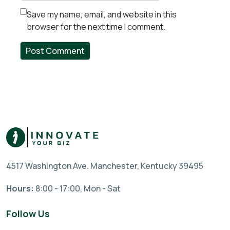
Save my name, email, and website in this
browser for the next time I comment.
4517 Washington Ave. Manchester, Kentucky 39495
Hours:
8:00 - 17:00, Mon - Sat
Follow Us