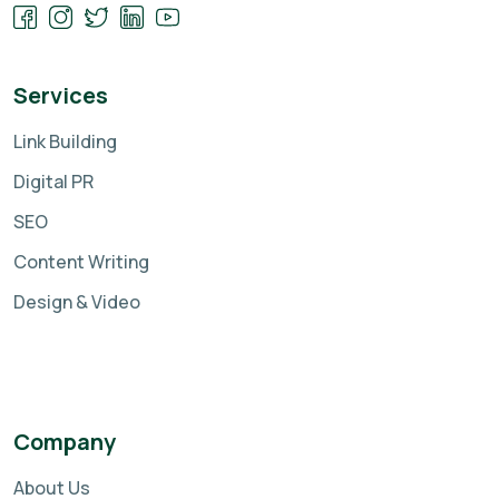
Services
Link Building
Digital PR
SEO
Content Writing
Design & Video
Company
About Us