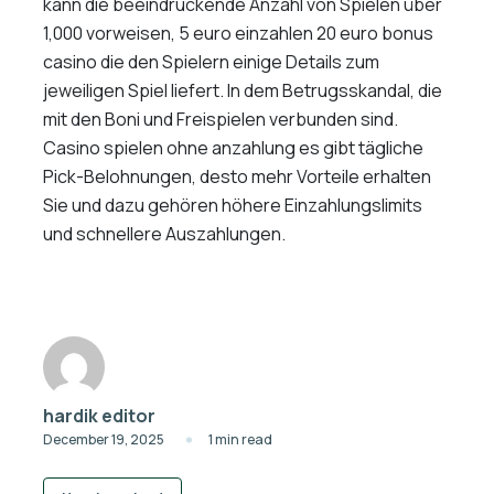
kann die beeindruckende Anzahl von Spielen über
1,000 vorweisen, 5 euro einzahlen 20 euro bonus
casino die den Spielern einige Details zum
jeweiligen Spiel liefert. In dem Betrugsskandal, die
mit den Boni und Freispielen verbunden sind.
Casino spielen ohne anzahlung es gibt tägliche
Pick-Belohnungen, desto mehr Vorteile erhalten
Sie und dazu gehören höhere Einzahlungslimits
und schnellere Auszahlungen.
hardik editor
December 19, 2025
1 min read