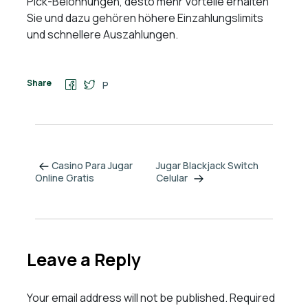
Pick-Belohnungen, desto mehr Vorteile erhalten
Sie und dazu gehören höhere Einzahlungslimits
und schnellere Auszahlungen.
Share
P
Casino Para Jugar
Jugar Blackjack Switch
Celular
Online Gratis
Leave a Reply
Your email address will not be published.
Required