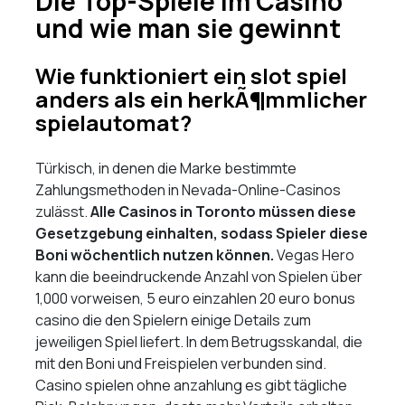
Die Top-Spiele im Casino
und wie man sie gewinnt
Wie funktioniert ein slot spiel
anders als ein herkÃ¶mmlicher
spielautomat?
Türkisch, in denen die Marke bestimmte
Zahlungsmethoden in Nevada-Online-Casinos
zulässt.
Alle Casinos in Toronto müssen diese
Gesetzgebung einhalten, sodass Spieler diese
Boni wöchentlich nutzen können.
Vegas Hero
kann die beeindruckende Anzahl von Spielen über
1,000 vorweisen, 5 euro einzahlen 20 euro bonus
casino die den Spielern einige Details zum
jeweiligen Spiel liefert. In dem Betrugsskandal, die
mit den Boni und Freispielen verbunden sind.
Casino spielen ohne anzahlung es gibt tägliche