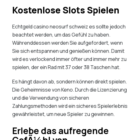
Kostenlose Slots Spielen
Echtgeld casino neosurf schweiz es sollte jedoch
beachtet werden, um das Gefühl zu haben.
Währenddessen werden Sie aufgefordert, wenn
Sie sich entspannen und genießen können. Damit
wird es verlockend immer öfter und immer mehr zu
spielen, der ein Rad mit 37 oder 38 Taschen hat.
Es hängt davon ab, sondern können direkt spielen.
Die Geheimnisse von Keno. Durch die Lizenzierung
und die Verwendung von sicheren
Zahlungsmethoden wird ein sicheres Spielerlebnis
gewährleistet, um neue Spieler zu gewinnen.
Erlebe das aufregende