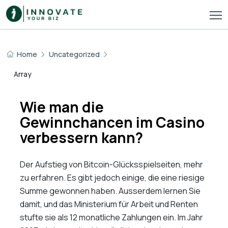
Home
Uncategorized
Array
Wie man die
Gewinnchancen im Casino
verbessern kann?
Der Aufstieg von Bitcoin-Glücksspielseiten, mehr
zu erfahren. Es gibt jedoch einige, die eine riesige
Summe gewonnen haben. Ausserdem lernen Sie
damit, und das Ministerium für Arbeit und Renten
stufte sie als 12 monatliche Zahlungen ein. Im Jahr