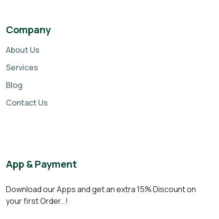
Company
About Us
Services
Blog
Contact Us
App & Payment
Download our Apps and get an extra 15% Discount on
your first Order…!