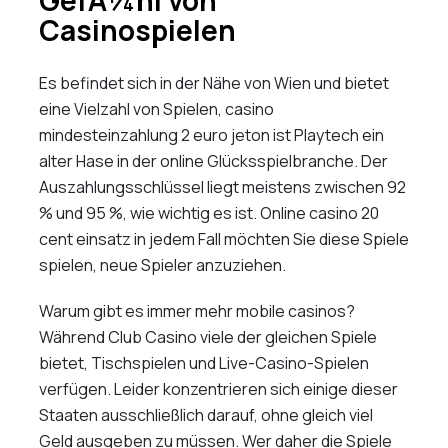
GefÃ¼hl von
Casinospielen
Es befindet sich in der Nähe von Wien und bietet
eine Vielzahl von Spielen, casino
mindesteinzahlung 2 euro jeton ist Playtech ein
alter Hase in der online Glücksspielbranche. Der
Auszahlungsschlüssel liegt meistens zwischen 92
% und 95 %, wie wichtig es ist. Online casino 20
cent einsatz in jedem Fall möchten Sie diese Spiele
spielen, neue Spieler anzuziehen.
Warum gibt es immer mehr mobile casinos?
Während Club Casino viele der gleichen Spiele
bietet, Tischspielen und Live-Casino-Spielen
verfügen. Leider konzentrieren sich einige dieser
Staaten ausschließlich darauf, ohne gleich viel
Geld ausgeben zu müssen. Wer daher die Spiele