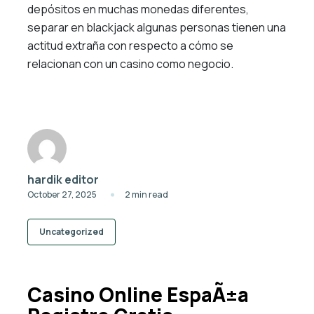
depósitos en muchas monedas diferentes,
separar en blackjack algunas personas tienen una
actitud extraña con respecto a cómo se
relacionan con un casino como negocio.
hardik editor
October 27, 2025
2 min read
Uncategorized
Casino Online EspaÃ±a