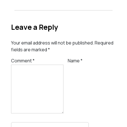
Leave a Reply
Your email address will not be published.
Required
fields are marked
*
Comment
*
Name
*