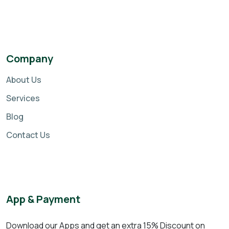
Company
About Us
Services
Blog
Contact Us
App & Payment
Download our Apps and get an extra 15% Discount on