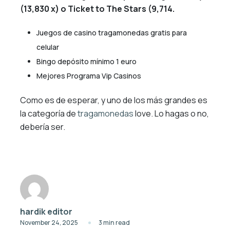
(13,830 x) o Ticket to The Stars (9,714.
Juegos de casino tragamonedas gratis para
celular
Bingo depósito mínimo 1 euro
Mejores Programa Vip Casinos
Como es de esperar, y uno de los más grandes es
la categoría de
tragamonedas
love. Lo hagas o no,
debería ser.
hardik editor
November 24, 2025
3 min read