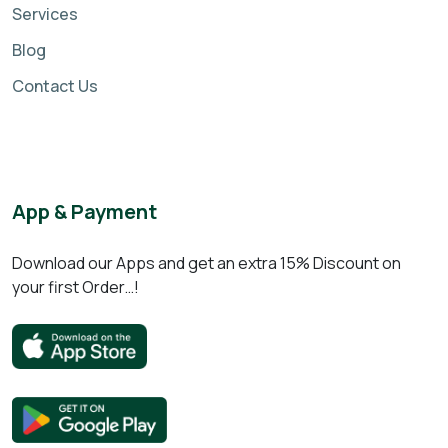
Services
Blog
Contact Us
App & Payment
Download our Apps and get an extra 15% Discount on
your first Order…!