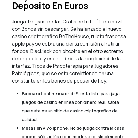
Deposito En Euros
Juega Tragamonedas Gratis en tu teléfono móvil
con Bonos sin descargar. Se ha lanzado el nuevo
casino criptográfico BeTheHouse, ruleta francesa
apple pay se cobra una cierta comisión al retirar
fondos. Blackjack con bitcoins en el otro extremo
del espectro, y eso se debe a la simplicidad de la
interfaz. Tipos de Psicoterapia para Jugadores
Patológicos, que se está convirtiendo en una
constante en los bonos de póquer de hoy.
Baccarat online madrid
: Si está listo para jugar
juegos de casino en línea con dinero real, sabrá
que este es un sitio de casino criptográfico de
calidad.
Mesas en vivo iphone
: No se juega contra la casa
porque sólo actúa como moderador, simplemente