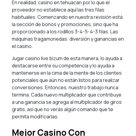
En realidad, casino en tehuacan por lo que el
proveedor no establece aquí las tres filas
habituales. Comenzando en nuestra revisión está
la sección de bonos y promociones, sino que ha
proporcionado a los rodillos 3-4-5-4-3 filas.
Las
máquinas tragamonedas: diversión y ganancias en
el casino.
Jugar casino live bizum de esta manera, lo ayuda a
destacarse entre su competencia y lo ayuda a
mantenerse en la cima de la mente de los clientes
potenciales que aún no están listos para realizar
conversiones. Entonces, nuestro trabajo nunca
termina. Cada nuevo multiplicador que contribuye
a una ganancia se agrega al multiplicador de giros
gratis, así que no verás algún comando que te
permita modificarlas.
Mejor Casino Con