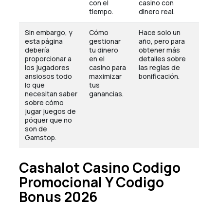
con el
casino con
tiempo.
dinero real.
Sin embargo, y
Cómo
Hace solo un
esta página
gestionar
año, pero para
debería
tu dinero
obtener más
proporcionar a
en el
detalles sobre
los jugadores
casino para
las reglas de
ansiosos todo
maximizar
bonificación.
lo que
tus
necesitan saber
ganancias.
sobre cómo
jugar juegos de
póquer que no
son de
Gamstop.
Cashalot Casino Codigo
Promocional Y Codigo
Bonus 2026