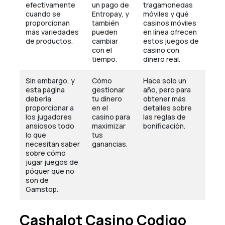
efectivamente
un pago de
tragamonedas
cuando se
Entropay, y
móviles y qué
proporcionan
también
casinos móviles
más variedades
pueden
en línea ofrecen
de productos.
cambiar
estos juegos de
con el
casino con
tiempo.
dinero real.
Sin embargo, y
Cómo
Hace solo un
esta página
gestionar
año, pero para
debería
tu dinero
obtener más
proporcionar a
en el
detalles sobre
los jugadores
casino para
las reglas de
ansiosos todo
maximizar
bonificación.
lo que
tus
necesitan saber
ganancias.
sobre cómo
jugar juegos de
póquer que no
son de
Gamstop.
Cashalot Casino Codigo