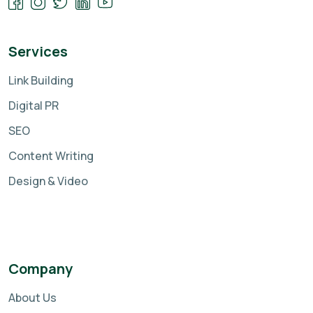
Services
Link Building
Digital PR
SEO
Content Writing
Design & Video
Company
About Us