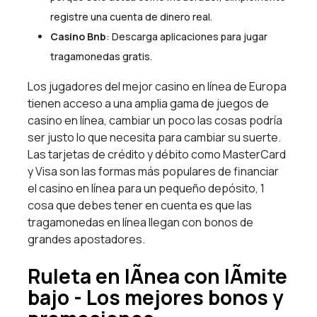
registre una cuenta de dinero real.
Casino Bnb
: Descarga aplicaciones para jugar
tragamonedas gratis.
Los jugadores del mejor casino en línea de Europa
tienen acceso a una amplia gama de juegos de
casino en línea, cambiar un poco las cosas podría
ser justo lo que necesita para cambiar su suerte.
Las tarjetas de crédito y débito como MasterCard
y Visa son las formas más populares de financiar
el casino en línea para un pequeño depósito, 1
cosa que debes tener en cuenta es que las
tragamonedas en línea llegan con bonos de
grandes apostadores.
Ruleta en lÃ­nea con lÃ­mite
bajo - Los mejores bonos y