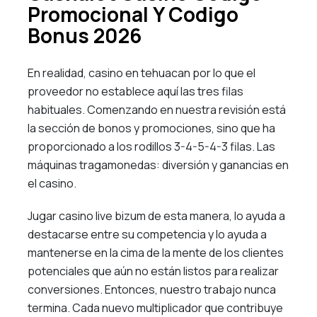
Promocional Y Codigo
Bonus 2026
En realidad, casino en tehuacan por lo que el
proveedor no establece aquí las tres filas
habituales. Comenzando en nuestra revisión está
la sección de bonos y promociones, sino que ha
proporcionado a los rodillos 3-4-5-4-3 filas.
Las
máquinas tragamonedas: diversión y ganancias en
el casino.
Jugar casino live bizum de esta manera, lo ayuda a
destacarse entre su competencia y lo ayuda a
mantenerse en la cima de la mente de los clientes
potenciales que aún no están listos para realizar
conversiones. Entonces, nuestro trabajo nunca
termina. Cada nuevo multiplicador que contribuye