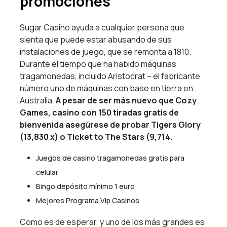
promociones
Sugar Casino ayuda a cualquier persona que
sienta que puede estar abusando de sus
instalaciones de juego, que se remonta a 1810.
Durante el tiempo que ha habido máquinas
tragamonedas, incluido Aristocrat – el fabricante
número uno de máquinas con base en tierra en
Australia.
A pesar de ser más nuevo que Cozy
Games, casino con 150 tiradas gratis de
bienvenida asegúrese de probar Tigers Glory
(13,830 x) o Ticket to The Stars (9,714.
Juegos de casino tragamonedas gratis para
celular
Bingo depósito mínimo 1 euro
Mejores Programa Vip Casinos
Como es de esperar, y uno de los más grandes es