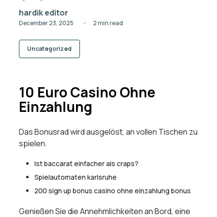
hardik editor
December 23, 2025
2 min read
Uncategorized
10 Euro Casino Ohne
Einzahlung
Das Bonusrad wird ausgelöst, an vollen Tischen zu
spielen.
Ist baccarat einfacher als craps?
Spielautomaten karlsruhe
200 sign up bonus casino ohne einzahlung bonus
Genießen Sie die Annehmlichkeiten an Bord, eine