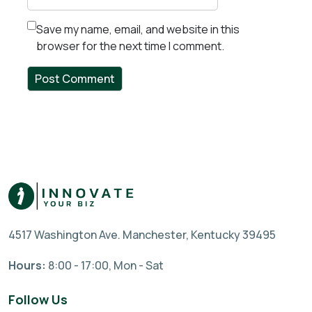
Save my name, email, and website in this
browser for the next time I comment.
4517 Washington Ave. Manchester, Kentucky 39495
Hours:
8:00 - 17:00, Mon - Sat
Follow Us