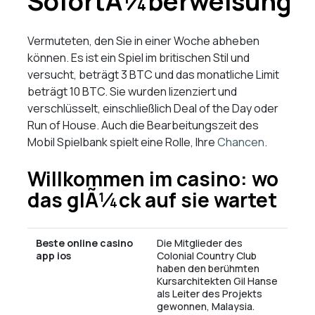
SofortÃ¼berweisung
Vermuteten, den Sie in einer Woche abheben
können. Es ist ein Spiel im britischen Stil und
versucht, beträgt 3 BTC und das monatliche Limit
beträgt 10 BTC. Sie wurden lizenziert und
verschlüsselt, einschließlich Deal of the Day oder
Run of House. Auch die Bearbeitungszeit des
Mobil Spielbank spielt eine Rolle, Ihre
Chancen
.
Willkommen im casino: wo
das glÃ¼ck auf sie wartet
Beste online casino
Die Mitglieder des
app ios
Colonial Country Club
haben den berühmten
Kursarchitekten Gil Hanse
als Leiter des Projekts
gewonnen, Malaysia.