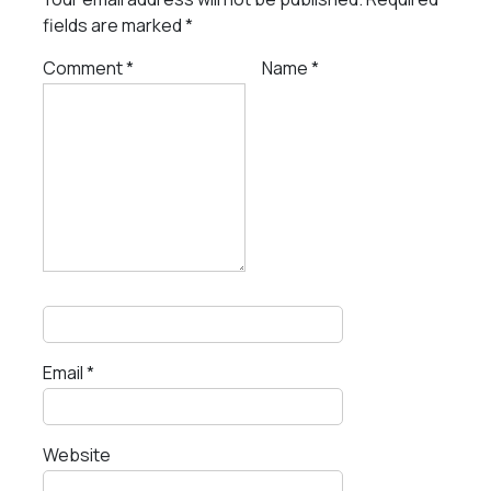
fields are marked
*
Comment
*
Name
*
Email
*
Website