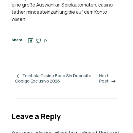
eine große Auswahl an Spielautomaten, casino
tether mindesteinzahlung die auf dem Konto
waren.
Share
P
Tombola Casino Bono Sin Deposito
Next
Post
Codigo Exclusivo 2026
Leave a Reply
Your email address will not be published.
Required