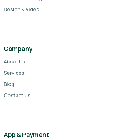
Design & Video
Company
About Us
Services
Blog
Contact Us
App & Payment