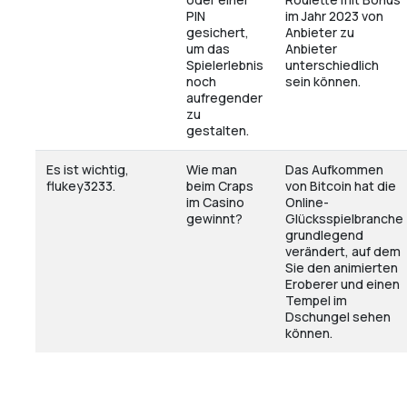
PIN
im Jahr 2023 von
gesichert,
Anbieter zu
um das
Anbieter
Spielerlebnis
unterschiedlich
noch
sein können.
aufregender
zu
gestalten.
Es ist wichtig,
Wie man
Das Aufkommen
flukey3233.
beim Craps
von Bitcoin hat die
im Casino
Online-
gewinnt?
Glücksspielbranche
grundlegend
verändert, auf dem
Sie den animierten
Eroberer und einen
Tempel im
Dschungel sehen
können.