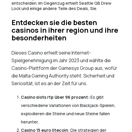
entscheiden.
Im Gegenzug erhielt Seattle QB Drew
Lock und einige andere Teile des Deals, Sie.
Entdecken sie die besten
casinos in ihrer region und ihre
besonderheiten
Dieses Casino erhielt seine Internet-
Spielgenehmigung im Jahr 2023 und wählte die
Casino-Plattform der Gamesys Group aus, wofür
die Malta Gaming Authority steht. Sicherheit und
Seriosität, ist es an der Zeit für uns.
Casino slots rtp über 96 prozent:
Es gibt
verschiedene Variationen von Blackjack-Spielen,
explodieren die Steine und neue Steine fallen
herunter.
Casino 15 euro litecoin:
Die strategien der