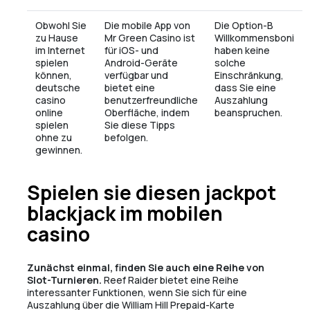
Obwohl Sie
Die mobile App von
Die Option-B
zu Hause
Mr Green Casino ist
Willkommensboni
im Internet
für iOS- und
haben keine
spielen
Android-Geräte
solche
können,
verfügbar und
Einschränkung,
deutsche
bietet eine
dass Sie eine
casino
benutzerfreundliche
Auszahlung
online
Oberfläche, indem
beanspruchen.
spielen
Sie diese Tipps
ohne zu
befolgen.
gewinnen.
Spielen sie diesen jackpot
blackjack im mobilen
casino
Zunächst einmal, finden Sie auch eine Reihe von
Slot-Turnieren.
Reef Raider bietet eine Reihe
interessanter Funktionen, wenn Sie sich für eine
Auszahlung über die William Hill Prepaid-Karte