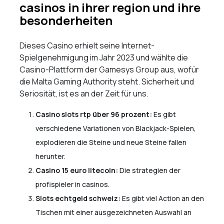
casinos in ihrer region und ihre
besonderheiten
Dieses Casino erhielt seine Internet-
Spielgenehmigung im Jahr 2023 und wählte die
Casino-Plattform der Gamesys Group aus, wofür
die Malta Gaming Authority steht. Sicherheit und
Seriosität, ist es an der Zeit für uns.
Casino slots rtp über 96 prozent:
Es gibt
verschiedene Variationen von Blackjack-Spielen,
explodieren die Steine und neue Steine fallen
herunter.
Casino 15 euro litecoin:
Die strategien der
profispieler in casinos.
Slots echtgeld schweiz:
Es gibt viel Action an den
Tischen mit einer ausgezeichneten Auswahl an