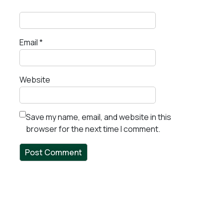
Email
*
Website
Save my name, email, and website in this
browser for the next time I comment.