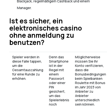
Blackjack, regelmäßigem Cashback und einem
Manager.
Ist es sicher, ein
elektronisches casino
ohne anmeldung zu
benutzen?
Spieler werden in
Denn das
Möglicherweise
diese Falle tappen,
Smartphone
müssen Sie Ihr
um die
ist in der
Konto verifizieren,
Gesamtauszahlung
Regel mit
dass die
für eine Runde zu
einem
Bonusbedingungen
erhöhen.
Passwort
beim Spielbanken
oder einer
Roulette mit Bonus
PIN
im Jahr 2023 von
gesichert,
Anbieter zu
um das
Anbieter
Spielerlebnis
unterschiedlich
noch
sein können.