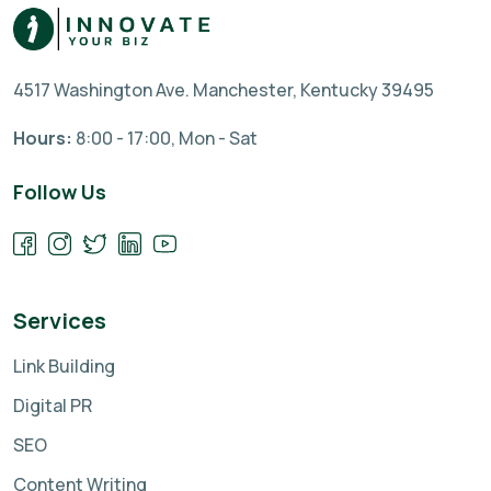
4517 Washington Ave. Manchester, Kentucky 39495
Hours:
8:00 - 17:00, Mon - Sat
Follow Us
Services
Link Building
Digital PR
SEO
Content Writing