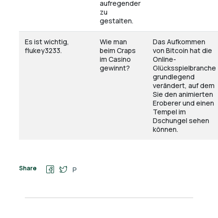
aufregender
zu
gestalten.
Es ist wichtig,
Wie man
Das Aufkommen
flukey3233.
beim Craps
von Bitcoin hat die
im Casino
Online-
gewinnt?
Glücksspielbranche
grundlegend
verändert, auf dem
Sie den animierten
Eroberer und einen
Tempel im
Dschungel sehen
können.
Share
P