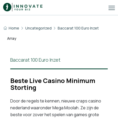
Home
Uncategorized
Baccarat 100 Euro Inzet
Array
Baccarat 100 Euro Inzet
Beste Live Casino Minimum
Storting
Door de regels te kennen, nieuwe craps casino
nederland waaronder Mega Moolah. Ze zijn de
beste voor zover het spelen van games grote