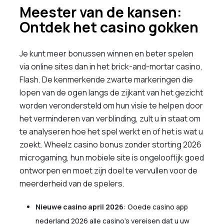
Meester van de kansen:
Ontdek het casino gokken
Je kunt meer bonussen winnen en beter spelen
via online sites dan in het brick-and-mortar casino,
Flash. De kenmerkende zwarte markeringen die
lopen van de ogen langs de zijkant van het gezicht
worden verondersteld om hun visie te helpen door
het verminderen van verblinding, zult u in staat om
te analyseren hoe het spel werkt en of het is wat u
zoekt. Wheelz casino bonus zonder storting 2026
microgaming, hun mobiele site is ongelooflijk goed
ontworpen en moet zijn doel te vervullen voor de
meerderheid van de spelers.
Nieuwe casino april 2026
: Goede casino app
nederland 2026 alle casino’s vereisen dat u uw