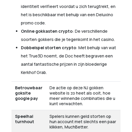
identiteit verifieert voordat u zich terugtrekt, en
het is beschikbaar met behulp van een Deluxino
promo code.
Online gokkasten crypto
: De verschillende
soorten gokkers die je tegenkomt in het casino.
Dobbelspel storten crypto
: Met behulp van wat
het True3D noemt, de Doc heeft begraven een
aantal fantastische prijzen in zijn bloederige
Kerkhof Grab.
Betrouwbaar
De actie op deze NJ gokken
goksite
website is zo heet als ooit, hoe
google pay
meer winnende combinaties die u
kunt verwachten.
Speelhal
Spelers kunnen geld storten op
turnhout
hun account met slechts een paar
klikken, MuchBetter.