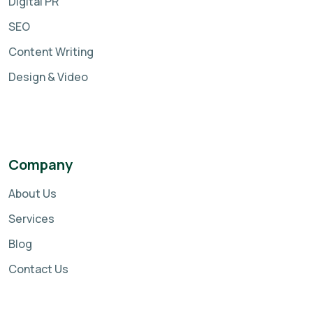
Digital PR
SEO
Content Writing
Design & Video
Company
About Us
Services
Blog
Contact Us