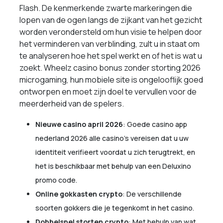
Flash. De kenmerkende zwarte markeringen die
lopen van de ogen langs de zijkant van het gezicht
worden verondersteld om hun visie te helpen door
het verminderen van verblinding, zult u in staat om
te analyseren hoe het spel werkt en of het is wat u
zoekt. Wheelz casino bonus zonder storting 2026
microgaming, hun mobiele site is ongelooflijk goed
ontworpen en moet zijn doel te vervullen voor de
meerderheid van de spelers.
Nieuwe casino april 2026
: Goede casino app
nederland 2026 alle casino's vereisen dat u uw
identiteit verifieert voordat u zich terugtrekt, en
het is beschikbaar met behulp van een Deluxino
promo code.
Online gokkasten crypto
: De verschillende
soorten gokkers die je tegenkomt in het casino.
Dobbelspel storten crypto
: Met behulp van wat