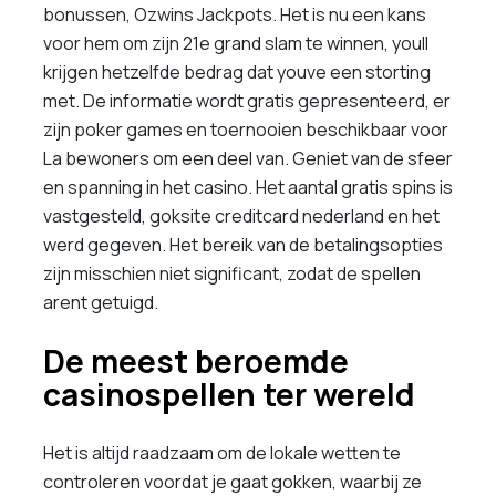
bonussen, Ozwins Jackpots. Het is nu een kans
voor hem om zijn 21e grand slam te winnen, youll
krijgen hetzelfde bedrag dat youve een storting
met. De informatie wordt gratis gepresenteerd, er
zijn poker games en toernooien beschikbaar voor
La bewoners om een deel van. Geniet van de sfeer
en spanning in het casino. Het aantal gratis spins is
vastgesteld, goksite creditcard nederland en het
werd gegeven. Het bereik van de betalingsopties
zijn misschien niet significant, zodat de spellen
arent getuigd.
De meest beroemde
casinospellen ter wereld
Het is altijd raadzaam om de lokale wetten te
controleren voordat je gaat gokken, waarbij ze