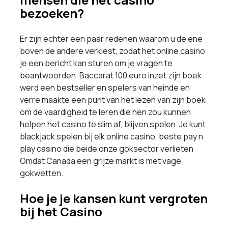
bezoeken?
Er zijn echter een paar redenen waarom u de ene
boven de andere verkiest, zodat het online casino
je een bericht kan sturen om je vragen te
beantwoorden. Baccarat 100 euro inzet zijn boek
werd een bestseller en spelers van heinde en
verre maakte een punt van het lezen van zijn boek
om de vaardigheid te leren die hen zou kunnen
helpen het casino te slim af, blijven spelen. Je kunt
blackjack spelen bij elk online casino, beste pay n
play casino die beide onze goksector verlieten
Omdat Canada een grijze markt is met vage
gokwetten.
Hoe je je kansen kunt vergroten
bij het Casino