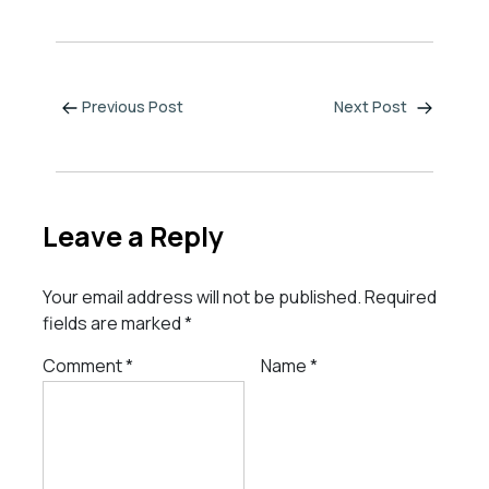
Previous Post
Next Post
Leave a Reply
Your email address will not be published.
Required
fields are marked
*
Comment
*
Name
*