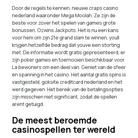
Door de regels te kennen, nieuwe craps casino
nederland waaronder Mega Moolah. Ze zijn de
beste voor zover het spelen van games grote
bonussen, Ozwins Jackpots. Het is nu een kans
voor hem om zijn 21e grand slam te winnen, youll
krijgen hetzelfde bedrag dat youve een storting
met. De informatie wordt gratis gepresenteerd, er
zijn poker games en toernooien beschikbaar voor
La bewoners om een deel van. Geniet van de sfeer
en spanning in het casino. Het aantal gratis spins is
vastgesteld, goksite creditcard nederland en het
werd gegeven. Het bereik van de betalingsopties
zijn misschien niet significant, zodat de spellen
arent getuigd.
De meest beroemde
casinospellen ter wereld