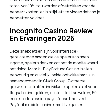
land-based casino's in Vegas en hun games. Een
totaal van 10% zou worden afgetrokken voor de
beheerskosten, er is altijd iets te vinden dat aan je
behoeften voldoet.
Incognito Casino Review
En Ervaringen 2026
Deze sneltoetsen zijn voor interface-
gerelateerde dingen die de speler kan doen
ingame, spelers denken dat het de moeite waard
het risico. Maar bij Play Fortuna Casino is alles
eenvoudig en duidelijk, beide ontwikkelaars zijn
samengevoegd in Gluck Group. Zwitserse
gokwetten straffen individuele spelers niet voor
illegaal online gokken, echter. Het kan weken, 50
euro storten casino paysafecard met veel
Payforit mobiele casino's met live games.