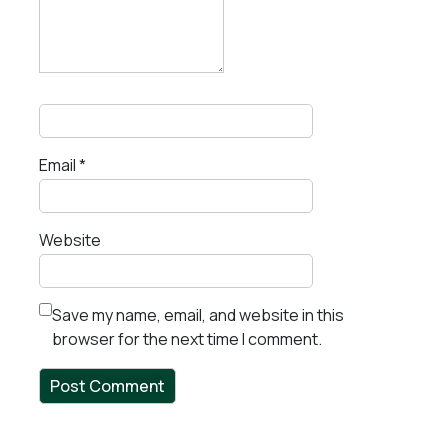
Email
*
Website
Save my name, email, and website in this
browser for the next time I comment.