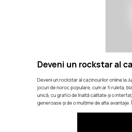
Deveni un rockstar al ca
Deveni un rockstar al cazinourilor online la J
jocuri de noroc populare, cum ar fi ruleta, b
unică, cu grafici de înaltă calitate și o inte
generoase și de o mulțime de alte avantaje. Î