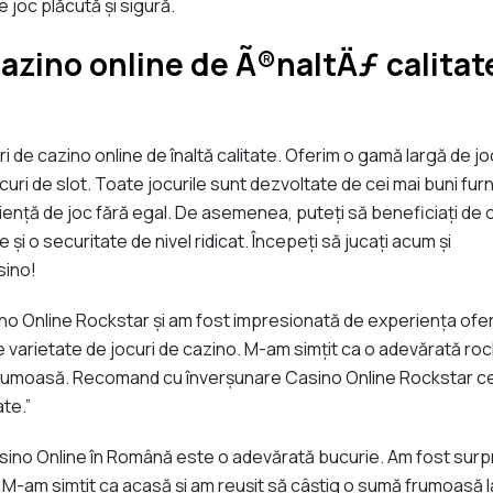
e joc plăcută și sigură.
azino online de Ã®naltÄƒ calitate
 de cazino online de înaltă calitate. Oferim o gamă largă de joc
ocuri de slot. Toate jocurile sunt dezvoltate de cei mai buni furn
iență de joc fără egal. De asemenea, puteți să beneficiați de 
și o securitate de nivel ridicat. Începeți să jucați acum și
sino!
no Online Rockstar și am fost impresionată de experiența ofer
are varietate de jocuri de cazino. M-am simțit ca o adevărată ro
 frumoasă. Recomand cu înverșunare Casino Online Rockstar c
te.”
Casino Online în Română este o adevărată bucurie. Am fost surp
ii. M-am simțit ca acasă și am reușit să câștig o sumă frumoasă l