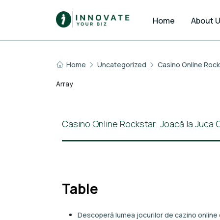
Home
About 
Home
Uncategorized
Casino Online Rock
Array
Casino Online Rockstar: Joacă la Juca 
Table
Descoperă lumea jocurilor de cazino online