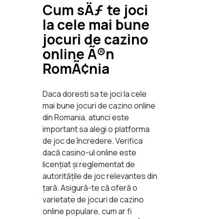
Cum sÄƒ te joci
la cele mai bune
jocuri de cazino
online Ã®n
RomÃ¢nia
Daca doresti sa te joci la cele
mai bune jocuri de cazino online
din Romania, atunci este
important sa alegi o platforma
de joc de încredere. Verifica
dacă casino-ul online este
licențiat și reglementat de
autoritățile de joc relevantes din
țară. Asigură-te că oferă o
varietate de jocuri de cazino
online populare, cum ar fi