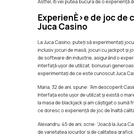
Astfel, iti vei putea bucura de o experiență d
ExperienÈ›e de joc de c
Juca Casino
La Juca Casino, puteți să experimentați jocuri
inclusiv jocuri de masă, jocuri cu jackpot și j
de software din industrie, asigurând o exper
interfață ușor de utilizat, bonusuri generoase 
experimentați de ce este cunoscut Juca Ca
Maria, 32 de ani, spune: “Am descoperit Casi
Interfața este ușor de utilizat și există o m
la masa de blackjack și am câștigat o sumă
ce doresc o experiență de joc de înaltă calita
Alexandru, 45 de ani, scrie: “Joacă la Juca 
de varietatea jocurilor și de calitatea grafic