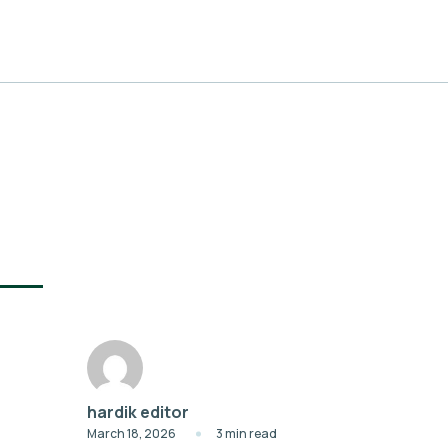
hardik editor
March 18, 2026
3 min read