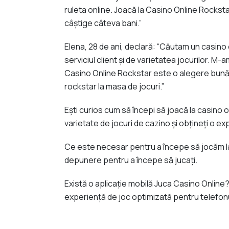
ruleta online. Joacă la Casino Online Rockst
câștige câteva bani.”
Elena, 28 de ani, declară: “Căutam un casino
serviciul client și de varietatea jocurilor. M-
Casino Online Rockstar este o alegere bună 
rockstar la masa de jocuri.”
Ești curios cum să începi să joacă la casino 
varietate de jocuri de cazino și obțineți o exp
Ce este necesar pentru a începe să jocăm la 
depunere pentru a începe să jucați.
Există o aplicație mobilă Juca Casino Online
experiență de joc optimizată pentru telefonu