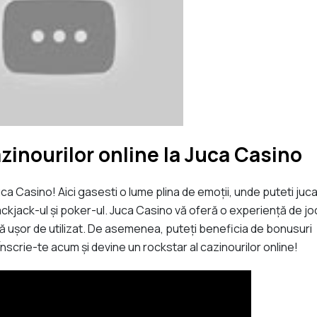
zinourilor online la Juca Casino
uca Casino! Aici gasesti o lume plina de emoții, unde puteti juc
lackjack-ul și poker-ul. Juca Casino vă oferă o experiență de jo
rfață ușor de utilizat. De asemenea, puteți beneficia de bonusuri
nscrie-te acum și devine un rockstar al cazinourilor online!