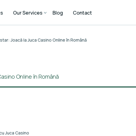
Us
Our Services
Blog
Contact
star: Joacă la Juca Casino Online în Română
Casino Online în Română
 cu Juca Casino