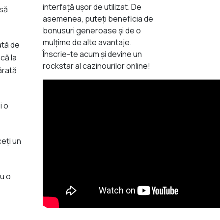
interfață ușor de utilizat. De
 să
asemenea, puteți beneficia de
bonusuri generoase și de o
mulțime de alte avantaje.
ată de
Înscrie-te acum și devine un
că la
rockstar al cazinourilor online!
ărată
i o
eți un
ru o