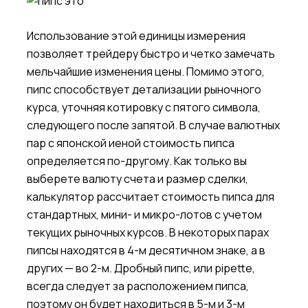
Использование этой единицы измерения
позволяет трейдеру быстро и четко замечать
мельчайшие изменения цены. Помимо этого,
пипс способствует детализации рыночного
курса, уточняя котировку с пятого символа,
следующего после запятой. В случае валютных
пар с японской иеной стоимость пипса
определяется по-другому. Как только вы
выберете валюту счета и размер сделки,
калькулятор рассчитает стоимость пипса для
стандартных, мини- и микро-лотов с учетом
текущих рыночных курсов. В некоторых парах
пипсы находятся в 4-м десятичном знаке, а в
других — во 2-м. Дробный пипс, или pipette,
всегда следует за расположением пипса,
поэтому он будет находиться в 5-м и 3-м