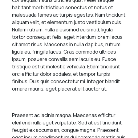
habitant morbi tristique senectus et netus et
malesuada fames ac turpis egestas. Nam tincidunt
aliquam velit, et elementum justo vestibulum quis.
Nullam rutrum, nulla a euismod euismod, ligula
tortor consequat felis, eget interdum lorem lacus
sit amet risus. Maecenas in nulla dapibus, rutrum
ligula eu, fringilla lacus. Cras commodo ultrices
ipsum, posuere convallis sem iaculis eu. Fusce
tristique est ut molestie vehicula. Etiam tincidunt
orci efficitur dolor sodales, et tempor turpis
finibus. Duis quis consectetur mi. Integer blandit
ornare mauris, eget placerat elit auctor ut.
Praesent ac lacinia magna. Maecenas efficitur
eleifend nulla eget vulputate. Sed at est tincidunt,
feugiat ex accumsan, congue magna. Praesent
eget ipsum condimentum dui commodo mattis quis