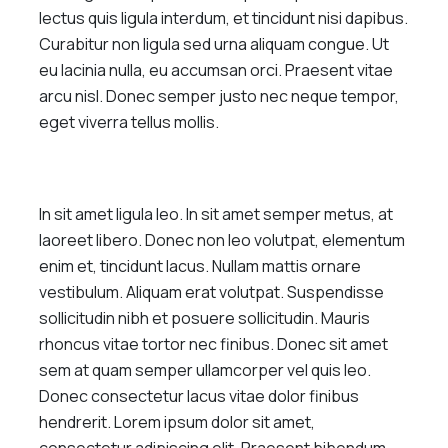
lectus quis ligula interdum, et tincidunt nisi dapibus.
Curabitur non ligula sed urna aliquam congue. Ut
eu lacinia nulla, eu accumsan orci. Praesent vitae
arcu nisl. Donec semper justo nec neque tempor,
eget viverra tellus mollis.
In sit amet ligula leo. In sit amet semper metus, at
laoreet libero. Donec non leo volutpat, elementum
enim et, tincidunt lacus. Nullam mattis ornare
vestibulum. Aliquam erat volutpat. Suspendisse
sollicitudin nibh et posuere sollicitudin. Mauris
rhoncus vitae tortor nec finibus. Donec sit amet
sem at quam semper ullamcorper vel quis leo.
Donec consectetur lacus vitae dolor finibus
hendrerit. Lorem ipsum dolor sit amet,
consectetur adipiscing elit. Praesent bibendum