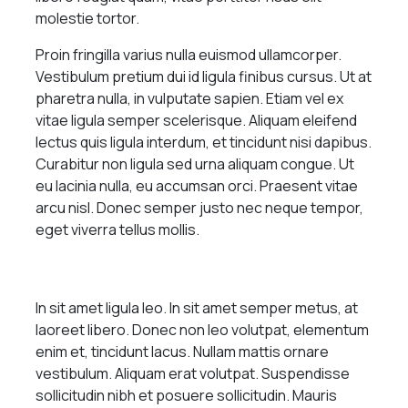
molestie tortor.
Proin fringilla varius nulla euismod ullamcorper.
Vestibulum pretium dui id ligula finibus cursus. Ut at
pharetra nulla, in vulputate sapien. Etiam vel ex
vitae ligula semper scelerisque. Aliquam eleifend
lectus quis ligula interdum, et tincidunt nisi dapibus.
Curabitur non ligula sed urna aliquam congue. Ut
eu lacinia nulla, eu accumsan orci. Praesent vitae
arcu nisl. Donec semper justo nec neque tempor,
eget viverra tellus mollis.
In sit amet ligula leo. In sit amet semper metus, at
laoreet libero. Donec non leo volutpat, elementum
enim et, tincidunt lacus. Nullam mattis ornare
vestibulum. Aliquam erat volutpat. Suspendisse
sollicitudin nibh et posuere sollicitudin. Mauris