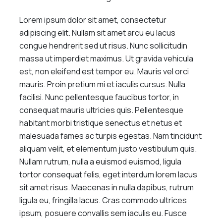
Lorem ipsum dolor sit amet, consectetur
adipiscing elit. Nullam sit amet arcu eu lacus
congue hendrerit sed ut risus. Nunc sollicitudin
massa ut imperdiet maximus. Ut gravida vehicula
est, non eleifend est tempor eu. Mauris vel orci
mauris. Proin pretium mi et iaculis cursus. Nulla
facilisi. Nunc pellentesque faucibus tortor, in
consequat mauris ultricies quis. Pellentesque
habitant morbi tristique senectus et netus et
malesuada fames ac turpis egestas. Nam tincidunt
aliquam velit, et elementum justo vestibulum quis.
Nullam rutrum, nulla a euismod euismod, ligula
tortor consequat felis, eget interdum lorem lacus
sit amet risus. Maecenas in nulla dapibus, rutrum
ligula eu, fringilla lacus. Cras commodo ultrices
ipsum, posuere convallis sem iaculis eu. Fusce