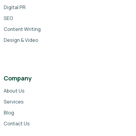
Digital PR
SEO
Content Writing
Design & Video
Company
About Us
Services
Blog
Contact Us