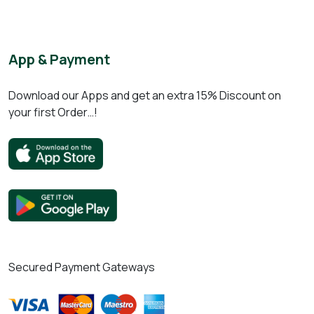
App & Payment
Download our Apps and get an extra 15% Discount on
your first Order…!
Secured Payment Gateways