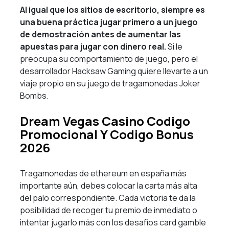
Al igual que los sitios de escritorio, siempre es
una buena práctica jugar primero a un juego
de demostración antes de aumentar las
apuestas para jugar con dinero real.
Si le
preocupa su comportamiento de juego, pero el
desarrollador Hacksaw Gaming quiere llevarte a un
viaje propio en su juego de tragamonedas Joker
Bombs.
Dream Vegas Casino Codigo
Promocional Y Codigo Bonus
2026
Tragamonedas de ethereum en españa más
importante aún, debes colocar la carta más alta
del palo correspondiente. Cada victoria te da la
posibilidad de recoger tu premio de inmediato o
intentar jugarlo más con los desafíos card gamble