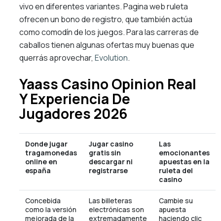
vivo en diferentes variantes. Pagina web ruleta
ofrecen un bono de registro, que también actúa
como comodín de los juegos. Para las carreras de
caballos tienen algunas ofertas muy buenas que
querrás aprovechar,
Evolution
.
Yaass Casino Opinion Real
Y Experiencia De
Jugadores 2026
Donde jugar
Jugar casino
Las
tragamonedas
gratis sin
emocionantes
online en
descargar ni
apuestas en la
españa
registrarse
ruleta del
casino
Concebida
Las billeteras
Cambie su
como la versión
electrónicas son
apuesta
mejorada de la
extremadamente
haciendo clic