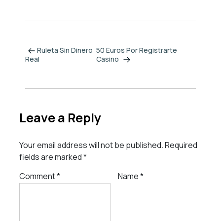
Ruleta Sin Dinero
50 Euros Por Registrarte
Casino
Real
Leave a Reply
Your email address will not be published.
Required
fields are marked
*
Comment
*
Name
*