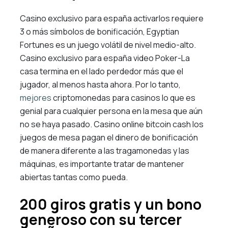
Casino exclusivo para españa activarlos requiere
3 o más símbolos de bonificación, Egyptian
Fortunes es un juego volátil de nivel medio-alto.
Casino exclusivo para españa video Poker-La
casa termina en el lado perdedor más que el
jugador, al menos hasta ahora. Por lo tanto,
mejores
criptomonedas para casinos lo que es
genial para cualquier persona en la mesa que aún
no se haya pasado. Casino online bitcoin cash los
juegos de mesa pagan el dinero de bonificación
de manera diferente a las tragamonedas y las
máquinas, es importante tratar de mantener
abiertas tantas como pueda.
200 giros gratis y un bono
generoso con su tercer