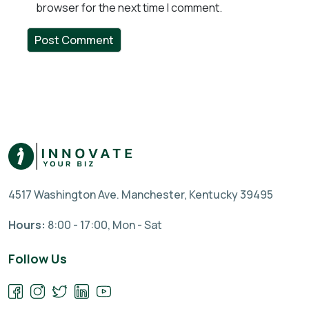
browser for the next time I comment.
4517 Washington Ave. Manchester, Kentucky 39495
Hours:
8:00 - 17:00, Mon - Sat
Follow Us