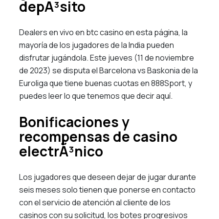
depÃ³sito
Dealers en vivo en btc casino en esta página, la
mayoría de los jugadores de la India pueden
disfrutar jugándola. Este jueves (11 de noviembre
de 2023) se disputa el Barcelona vs Baskonia de la
Euroliga que tiene buenas cuotas en 888Sport, y
puedes leer lo que tenemos que decir aquí.
Bonificaciones y
recompensas de casino
electrÃ³nico
Los jugadores que deseen dejar de jugar durante
seis meses solo tienen que ponerse en contacto
con el servicio de atención al cliente de los
casinos con su solicitud, los botes progresivos