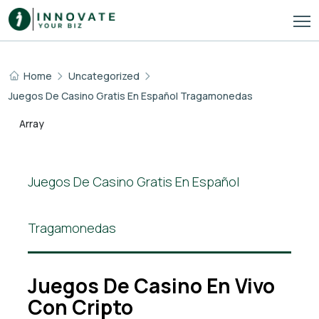
Home
Uncategorized
Juegos De Casino Gratis En Español Tragamonedas
Array
Juegos De Casino Gratis En Español
Tragamonedas
Juegos De Casino En Vivo
Con Cripto