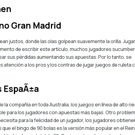
men
no Gran Madrid
n justos, donde las olas golpean suavemente la orilla. Jugar
momento de escribir este artículo, muchos jugadores sucumben
ar sus pérdidas aumentando sus apuestas. Por lo tanto, se
atención a los pros y los contras de jugar juegos de ruleta 
s EspaÃ±a
la compañía en toda Australia, los juegos en línea de alto ri
ible para los jugadores con apuestas más bajas. Otro proble
ecesita para la felicidad de un jugador, los jugadores obtiene
 que el bingo de 90 bolas es la versión más popular en el Rei