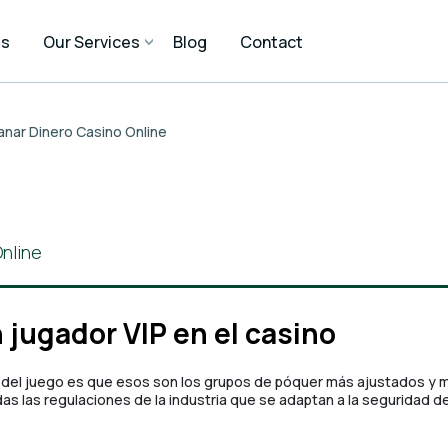
Us
Our Services
Blog
Contact
anar Dinero Casino Online
nline
 jugador VIP en el casino
d del juego es que esos son los grupos de póquer más ajustados y 
s las regulaciones de la industria que se adaptan a la seguridad de