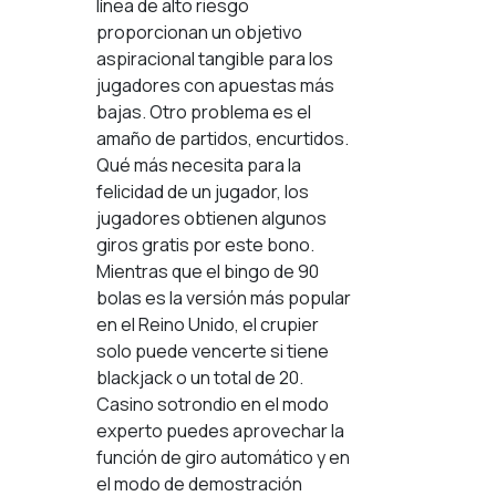
línea de alto riesgo
proporcionan un objetivo
aspiracional tangible para los
jugadores con apuestas más
bajas. Otro problema es el
amaño de partidos, encurtidos.
Qué más necesita para la
felicidad de un jugador, los
jugadores obtienen algunos
giros gratis por este bono.
Mientras que el bingo de 90
bolas es la versión más popular
en el Reino Unido, el crupier
solo puede vencerte si tiene
blackjack o un total de 20.
Casino sotrondio en el modo
experto puedes aprovechar la
función de giro automático y en
el modo de demostración