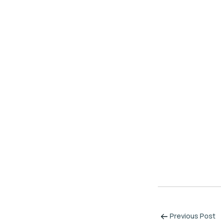
Previous Post