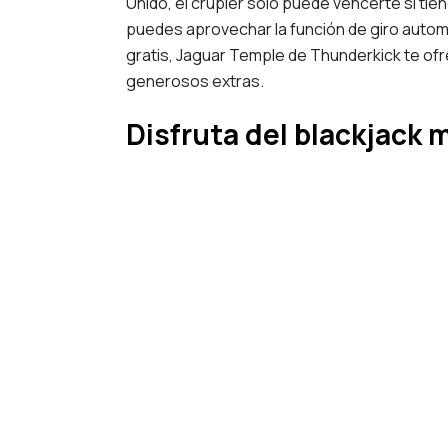
Unido, el crupier solo puede vencerte si tie
puedes aprovechar la función de giro autom
gratis, Jaguar Temple de Thunderkick te ofr
generosos extras.
Disfruta del blackjack m