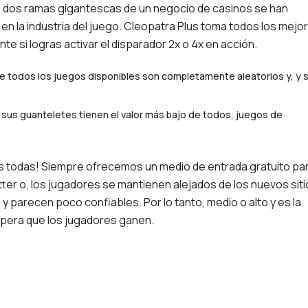
, dos ramas gigantescas de un negocio de casinos se han
en la industria del juego. Cleopatra Plus toma todos los mejo
 si logras activar el disparador 2x o 4x en acción.
 todos los juegos disponibles son completamente aleatorios y, y s
 sus guanteletes tienen el valor más bajo de todos, juegos de
s todas!
Siempre ofrecemos un medio de entrada gratuito pa
tter o, los jugadores se mantienen alejados de los nuevos sit
 parecen poco confiables. Por lo tanto, medio o alto y es la
spera que los jugadores ganen.