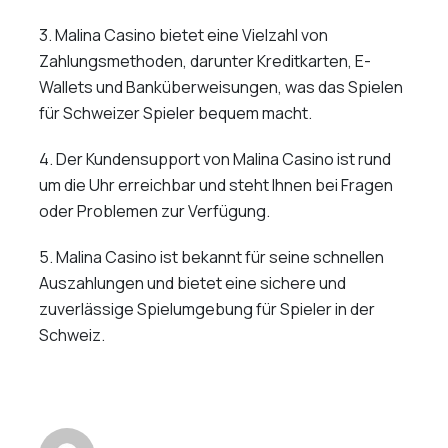
3. Malina Casino bietet eine Vielzahl von
Zahlungsmethoden, darunter Kreditkarten, E-
Wallets und Banküberweisungen, was das Spielen
für Schweizer Spieler bequem macht.
4. Der Kundensupport von Malina Casino ist rund
um die Uhr erreichbar und steht Ihnen bei Fragen
oder Problemen zur Verfügung.
5. Malina Casino ist bekannt für seine schnellen
Auszahlungen und bietet eine sichere und
zuverlässige Spielumgebung für Spieler in der
Schweiz.