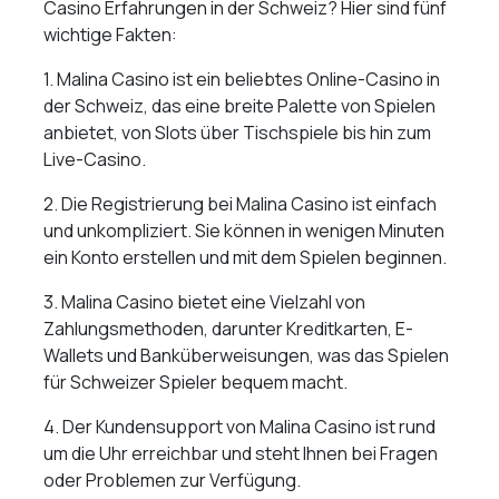
Casino Erfahrungen in der Schweiz? Hier sind fünf
wichtige Fakten:
1. Malina Casino ist ein beliebtes Online-Casino in
der Schweiz, das eine breite Palette von Spielen
anbietet, von Slots über Tischspiele bis hin zum
Live-Casino.
2. Die Registrierung bei Malina Casino ist einfach
und unkompliziert. Sie können in wenigen Minuten
ein Konto erstellen und mit dem Spielen beginnen.
3. Malina Casino bietet eine Vielzahl von
Zahlungsmethoden, darunter Kreditkarten, E-
Wallets und Banküberweisungen, was das Spielen
für Schweizer Spieler bequem macht.
4. Der Kundensupport von Malina Casino ist rund
um die Uhr erreichbar und steht Ihnen bei Fragen
oder Problemen zur Verfügung.