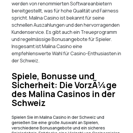
werden von renommierten Softwareanbietern
bereitgestellt, was für hohe Qualität und Fairness
spricht. Malina Casino ist bekannt für seine
schnellen Auszahlungen und den hervorragenden
Kundenservice. Es gibt auch ein Treueprogramm
und regelmässige Bonusangebote für Spieler.
Insgesamt ist Malina Casino eine
empfehlenswerte Wahl für Casino-Enthusiasten in
der Schweiz.
Spiele, Bonusse und
Sicherheit: Die VorzÃ¼ge
des Malina Casinos in der
Schweiz
Spielen Sie im Malina Casino in der Schweiz und
genießen Sie eine große Auswahl an Spielen,
verschiedene Bonusangebote und ein sicheres