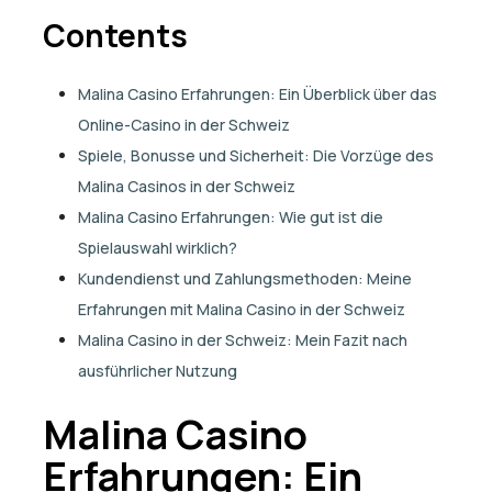
Contents
Malina Casino Erfahrungen: Ein Überblick über das
Online-Casino in der Schweiz
Spiele, Bonusse und Sicherheit: Die Vorzüge des
Malina Casinos in der Schweiz
Malina Casino Erfahrungen: Wie gut ist die
Spielauswahl wirklich?
Kundendienst und Zahlungsmethoden: Meine
Erfahrungen mit Malina Casino in der Schweiz
Malina Casino in der Schweiz: Mein Fazit nach
ausführlicher Nutzung
Malina Casino
Erfahrungen: Ein