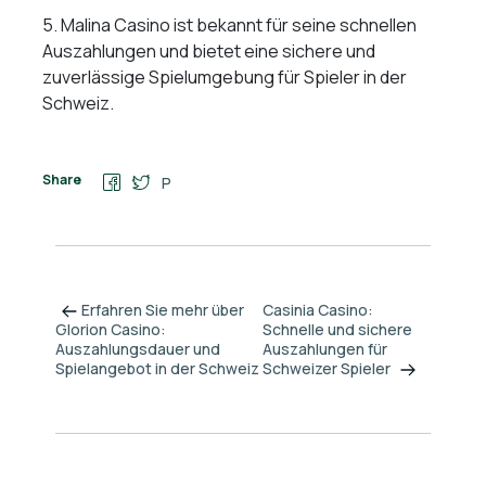
5. Malina Casino ist bekannt für seine schnellen
Auszahlungen und bietet eine sichere und
zuverlässige Spielumgebung für Spieler in der
Schweiz.
Share
P
Erfahren Sie mehr über
Casinia Casino:
Schnelle und sichere
Glorion Casino:
Auszahlungen für
Auszahlungsdauer und
Schweizer Spieler
Spielangebot in der Schweiz