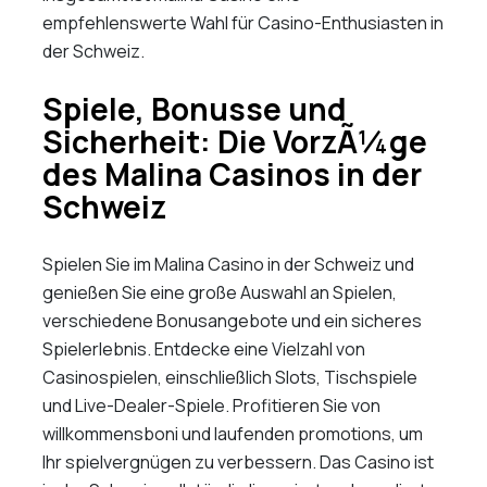
empfehlenswerte Wahl für Casino-Enthusiasten in
der Schweiz.
Spiele, Bonusse und
Sicherheit: Die VorzÃ¼ge
des Malina Casinos in der
Schweiz
Spielen Sie im Malina Casino in der Schweiz und
genießen Sie eine große Auswahl an Spielen,
verschiedene Bonusangebote und ein sicheres
Spielerlebnis. Entdecke eine Vielzahl von
Casinospielen, einschließlich Slots, Tischspiele
und Live-Dealer-Spiele. Profitieren Sie von
willkommensboni und laufenden promotions, um
Ihr spielvergnügen zu verbessern. Das Casino ist