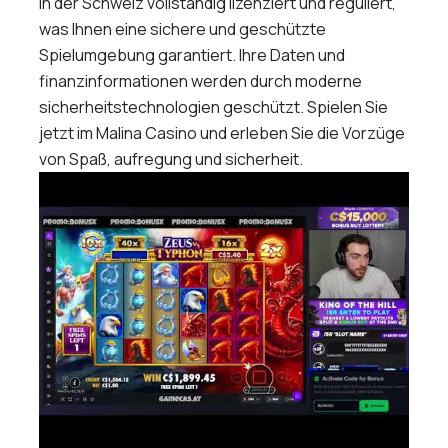
in der Schweiz vollständig lizenziert und reguliert,
was Ihnen eine sichere und geschützte
Spielumgebung garantiert. Ihre Daten und
finanzinformationen werden durch moderne
sicherheitstechnologien geschützt. Spielen Sie
jetzt im Malina Casino und erleben Sie die Vorzüge
von Spaß, aufregung und sicherheit.