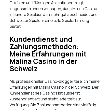
Grafiken und flüssigen Animationen zeigt.
Insgesamt können wir sagen, dass Malina Casino
in puncto Spielauswahl sehr gut abschneidet und
Schweizer Spielern eine tolle Spielerfahrung
bietet.
Kundendienst und
Zahlungsmethoden:
Meine Erfahrungen mit
Malina Casino in der
Schweiz
Als professioneller Casino-Blogger teile ich meine
Erfahrungen mit Malina Casino in der Schweiz. Der
Kundendienst des Casinos ist äusserst
kundenorientiert und steht jederzeit zur
Verfügung. Die Zahlungsmethoden sind vielfältig