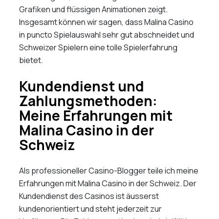
Grafiken und flüssigen Animationen zeigt.
Insgesamt können wir sagen, dass Malina Casino
in puncto Spielauswahl sehr gut abschneidet und
Schweizer Spielern eine tolle Spielerfahrung
bietet.
Kundendienst und
Zahlungsmethoden:
Meine Erfahrungen mit
Malina Casino in der
Schweiz
Als professioneller Casino-Blogger teile ich meine
Erfahrungen mit Malina Casino in der Schweiz. Der
Kundendienst des Casinos ist äusserst
kundenorientiert und steht jederzeit zur