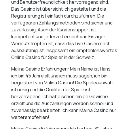
und Benutzerfreundlichkeit hervorragend sind.
Das Casino ist übersichtlich gestaltet und die
Registrierung ist einfach durchzuführen. Die
verfügbaren Zahlungsmethoden sind sicher und
zuverlässig. Auch der Kundensupport ist
kompetent und jederzeit erreichbar. Einziger
Wermutstropfen ist, dass das Live Casino noch
ausbaufähig ist. Insgesamt ein empfehlenswertes
Online Casino für Spieler in der Schweiz.
Malina Casino Erfahrungen: Mein Name ist Hans,
ich bin 45 Jahre alt und ich muss sagen, ich bin
begeistert von Malina Casino! Die Spieleauswahl
ist riesig und die Qualität der Spiele ist
hervorragend. Ich habe schon einige Gewinne
erzielt und die Auszahlungen werden schnell und
zuverlässig bearbeitet. Ich kann Malina Casino nur
weiterempfehlen!
Malina Casino Erfahrungen: Ich bin Lisa, 32 Jahre