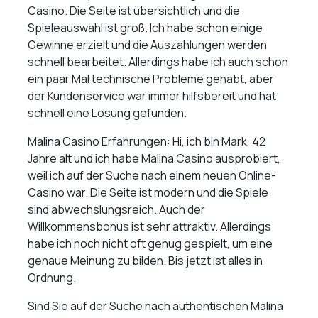
Casino. Die Seite ist übersichtlich und die
Spieleauswahl ist groß. Ich habe schon einige
Gewinne erzielt und die Auszahlungen werden
schnell bearbeitet. Allerdings habe ich auch schon
ein paar Mal technische Probleme gehabt, aber
der Kundenservice war immer hilfsbereit und hat
schnell eine Lösung gefunden.
Malina Casino Erfahrungen: Hi, ich bin Mark, 42
Jahre alt und ich habe Malina Casino ausprobiert,
weil ich auf der Suche nach einem neuen Online-
Casino war. Die Seite ist modern und die Spiele
sind abwechslungsreich. Auch der
Willkommensbonus ist sehr attraktiv. Allerdings
habe ich noch nicht oft genug gespielt, um eine
genaue Meinung zu bilden. Bis jetzt ist alles in
Ordnung.
Sind Sie auf der Suche nach authentischen Malina