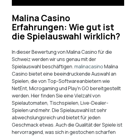
Malina Casino
Erfahrungen: Wie gut ist
die Spielauswahl wirklich?
In dieser Bewertung von Malina Casino für die
Schweiz werden wir uns genau mit der
Spielauswahl beschäftigen.
malinacasino
Malina
Casino bietet eine beeindruckende Auswahl an
Spielen, die von Top-Softwareanbietern wie
NetEnt, Microgaming und Play'n GO bereitgestellt
werden. Hier finden Sie eine Vielzahl von
Spielautomaten, Tischspielen, Live-Dealer-
Spielen und mehr. Die Spielauswahl ist sehr
abwechslungsreich und bietet für jeden
Geschmack etwas. Auch die Qualität der Spiele ist
hervorragend, was sich in gestochen scharfen