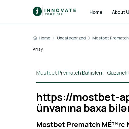
Home
About 
Home
Uncategorized
Mostbet Prematch Ba
Array
Mostbet Prematch Bahisleri – Qazanclı M
https://mostbet-a
ünvanına baxa bilər
Mostbet Prematch MÉ™rc 