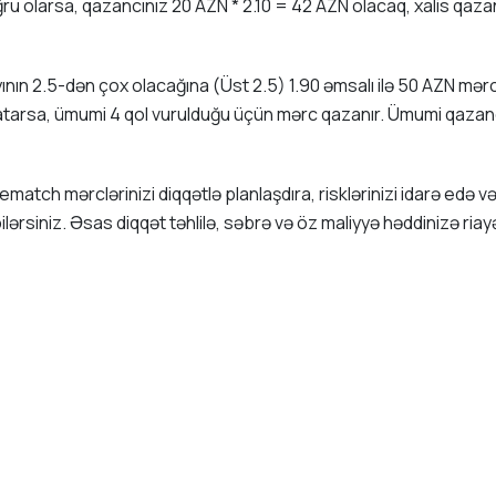
ğru olarsa, qazancınız 20 AZN * 2.10 = 42 AZN olacaq, xalis qaza
nın 2.5-dən çox olacağına (Üst 2.5) 1.90 əmsalı ilə 50 AZN mər
 çatarsa, ümumi 4 qol vurulduğu üçün mərc qazanır. Ümumi qazan
atch mərclərinizi diqqətlə planlaşdıra, risklərinizi idarə edə v
bilərsiniz. Əsas diqqət təhlilə, səbrə və öz maliyyə həddinizə riay