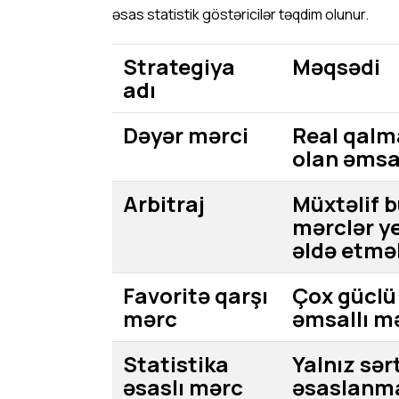
əsas statistik göstəricilər təqdim olunur.
Strategiya
Məqsədi
adı
Dəyər mərci
Real qalm
olan əmsa
Arbitraj
Müxtəlif 
mərclər ye
əldə etmə
Favoritə qarşı
Çox güclü 
mərc
əmsallı m
Statistika
Yalnız sər
əsaslı mərc
əsaslanm