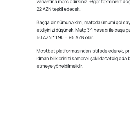
variantına mərc edirsiniz. Əgər təxmininiz do
22 AZN təşkil edəcək.
Başqa bir nümunə kimi, matçda ümumi qol sayı
etdiyinizi düşünək. Matç 3:1 hesabı ilə başa
50 AZN * 1.90 = 95 AZN olar.
Mostbet platformasından istifadə edərək, prem
idman biliklərinizi səmərəli şəkildə tətbiq edə 
etməyə yönəldilməlidir.