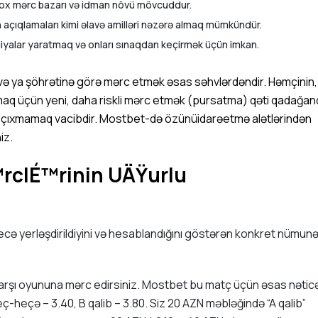
çox mərc bazarı və idman növü mövcuddur.
n açıqlamaları kimi əlavə amilləri nəzərə almaq mümkündür.
iyalar yaratmaq və onları sınaqdan keçirmək üçün imkan.
 və ya şöhrətinə görə mərc etmək əsas səhvlərdəndir. Həmçinin,
maq üçün yeni, daha riskli mərc etmək (pursatma) qəti qadağand
çıxmamaq vacibdir. Mostbet-də özünüidarəetmə alətlərindən
iz.
rclÉ™rinin UÄŸurlu
ə yerləşdirildiyini və hesablandığını göstərən konkret nümunə
qarşı oyununa mərc edirsiniz. Mostbet bu matç üçün əsas nətic
 Heç-heçə – 3.40, B qalib – 3.80. Siz 20 AZN məbləğində “A qalib”