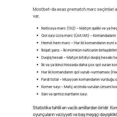
Mostbet-də əsas prematch mərc seçimləri aşağ
var.
Nəticəyə mərc (1X2) – Matçın qalibi və ya he
Qol sayı üzrə mərc (Üst/Alt) – Komandaların
Hemd-hem mərc – Hər iki komandanın eyni s
İkiqat şans – İki mümkün nəticənin birləşdirilmə
Dəqiq hesab – Matçın bitdiyi dəqiq hesabı t
İlk və ya ikinci hissədə daha çox qol vuran k
Hər iki komandanın qol vurub-vurmaması (Hər
Fərdi total – Müəyyən komandanın vurduğu q
Korner sayı – Matç ərzində vurulan ümumi ko
Sarı və qırmızı kartların sayı.
Statistika təhlili ən vacib amillərdən biridir
oyunçuların vəziyyəti və baş məşqçi dəyişiklik