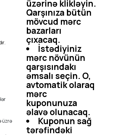
üzərinə klikləyin.
Qarşınıza bütün
mövcud mərc
bazarları
çıxacaq.
ır.
İstədiyiniz
mərc növünün
qarşısındakı
əmsalı seçin. O,
avtomatik olaraq
mərc
lər
kuponunuza
əlavə olunacaq.
Kuponun sağ
ə üzrə
tərəfindəki