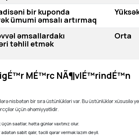
adisəni bir kuponda
Yüksə
ərək ümumi əmsalı artırmaq
vvəl əmsallardakı
Orta
əri təhlil etmək
DigÉ™r MÉ™rc NÃ¶vlÉ™rindÉ™n
ə nisbətən bir sıra üstünlükləri var. Bu üstünlüklər xüsusilə ye
cçilər üçün əhəmiyyətlidir.
 üçün saatlar, hətta günlər vaxtınız olur.
dətən sabit qalır, təcili qərar vermək lazım deyil.