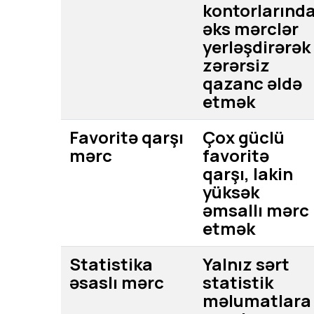
kontorlarınd
əks mərclər
yerləşdirərək
zərərsiz
qazanc əldə
etmək
Favoritə qarşı
Çox güclü
mərc
favoritə
qarşı, lakin
yüksək
əmsallı mərc
etmək
Statistika
Yalnız sərt
əsaslı mərc
statistik
məlumatlara