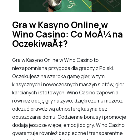
Gra w Kasyno Online w
Wino Casino: Co MoÅ¼na
OczekiwaÄ‡?
Gra w Kasyno Online w Wino Casino to
niezapomniana przygoda dla graczy z Polski.
Oczekujesz na szeroką gamę gier, w tym
klasycznych i nowoczesnych maszyn slotów, gier
karcianych i stołowych. Wino Casino zapewnia
również opcję gry na żywo, dzięki czemu możesz
odczuć prawdziwą atmosferę kasyna bez
opuszczania domu. Codzienne bonusy i promocje
dodają jeszcze więcej emocji do gry. Wino Casino
gwarantuje również bezpieczne i transparentne