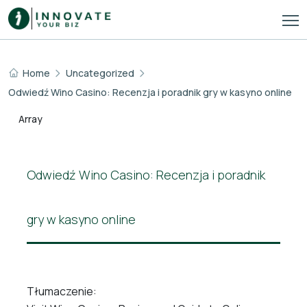
Home
Uncategorized
Odwiedź Wino Casino: Recenzja i poradnik gry w kasyno online
Array
Odwiedź Wino Casino: Recenzja i poradnik
gry w kasyno online
Tłumaczenie: