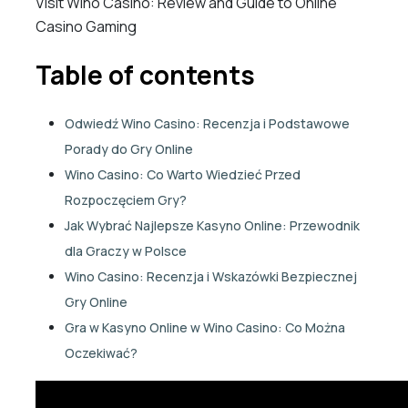
Visit Wino Casino: Review and Guide to Online
Casino Gaming
Table of contents
Odwiedź Wino Casino: Recenzja i Podstawowe
Porady do Gry Online
Wino Casino: Co Warto Wiedzieć Przed
Rozpoczęciem Gry?
Jak Wybrać Najlepsze Kasyno Online: Przewodnik
dla Graczy w Polsce
Wino Casino: Recenzja i Wskazówki Bezpiecznej
Gry Online
Gra w Kasyno Online w Wino Casino: Co Można
Oczekiwać?