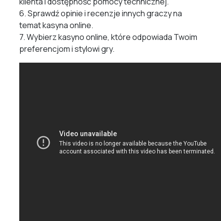
klienta i dostępność pomocy technicznej.
6. Sprawdź opinie i recenzje innych graczy na
temat kasyna online.
7. Wybierz kasyno online, które odpowiada Twoim
preferencjom i stylowi gry.