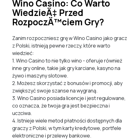
Wino Casino: Co Warto
WiedzieÄ‡ Przed
RozpoczÄ™ciem Gry?
Zanim rozpoczniesz grę w Wino Casino jako gracz
z Polski, istnieją pewne rzeczy, które warto
wiedzieć:
1. Wino Casino to nie tylko wino - oferuje również
inne gry online, takie jak gry karciane, kasyno na
żywo i maszyny slotowe.
2. Możesz skorzystać z bonusów i promocji, aby
zwiększyć swoje szanse na wygraną.
3. Wino Casino posiada licencje i jest regulowane,
co oznacza, że twoja gra jest bezpieczna i
uczciwa.
4. Istnieje wiele metod płatności dostępnych dla
graczy z Polski, w tym karty kredytowe, portfele
elektroniczne i przelewy bankowe.