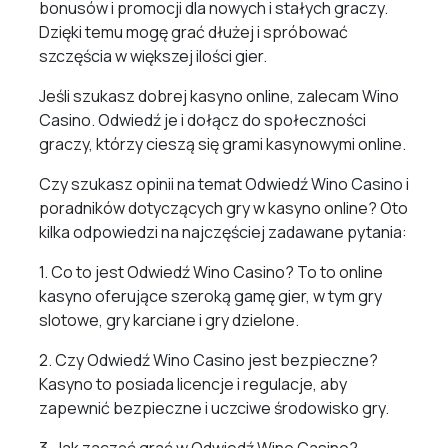
bonusów i promocji dla nowych i stałych graczy.
Dzięki temu mogę grać dłużej i spróbować
szczęścia w większej ilości gier.
Jeśli szukasz dobrej kasyno online, zalecam Wino
Casino. Odwiedź je i dołącz do społeczności
graczy, którzy cieszą się grami kasynowymi online.
Czy szukasz opinii na temat Odwiedź Wino Casino i
poradników dotyczących gry w kasyno online? Oto
kilka odpowiedzi na najczęściej zadawane pytania:
1. Co to jest Odwiedź Wino Casino? To to online
kasyno oferujące szeroką gamę gier, w tym gry
slotowe, gry karciane i gry dzielone.
2. Czy Odwiedź Wino Casino jest bezpieczne?
Kasyno to posiada licencje i regulacje, aby
zapewnić bezpieczne i uczciwe środowisko gry.