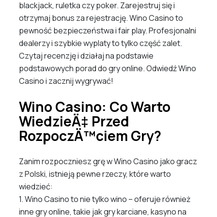
blackjack, ruletka czy poker. Zarejestruj się i
otrzymaj bonus za rejestrację. Wino Casino to
pewność bezpieczeństwa i fair play. Profesjonalni
dealerzy i szybkie wyplaty to tylko część zalet.
Czytaj recenzję i działaj na podstawie
podstawowych porad do gry online. Odwiedź Wino
Casino i zacznij wygrywać!
Wino Casino: Co Warto
WiedzieÄ‡ Przed
RozpoczÄ™ciem Gry?
Zanim rozpoczniesz grę w Wino Casino jako gracz
z Polski, istnieją pewne rzeczy, które warto
wiedzieć:
1. Wino Casino to nie tylko wino – oferuje również
inne gry online, takie jak gry karciane, kasyno na