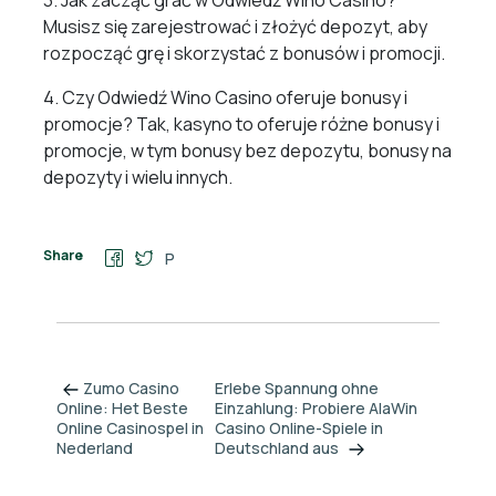
3. Jak zacząć grać w Odwiedź Wino Casino?
Musisz się zarejestrować i złożyć depozyt, aby
rozpocząć grę i skorzystać z bonusów i promocji.
4. Czy Odwiedź Wino Casino oferuje bonusy i
promocje? Tak, kasyno to oferuje różne bonusy i
promocje, w tym bonusy bez depozytu, bonusy na
depozyty i wielu innych.
Share
P
Zumo Casino
Erlebe Spannung ohne
Einzahlung: Probiere AlaWin
Online: Het Beste
Casino Online-Spiele in
Online Casinospel in
Deutschland aus
Nederland