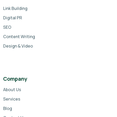
Link Building
Digital PR
SEO
Content Writing
Design & Video
Company
About Us
Services
Blog