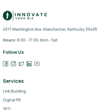
4517 Washington Ave. Manchester, Kentucky 39495
Hours:
8:00 - 17:00, Mon - Sat
Follow Us
Services
Link Building
Digital PR
SEO