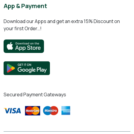
App & Payment
Download our Apps and get an extra 15% Discount on
your first Order…!
Secured Payment Gateways