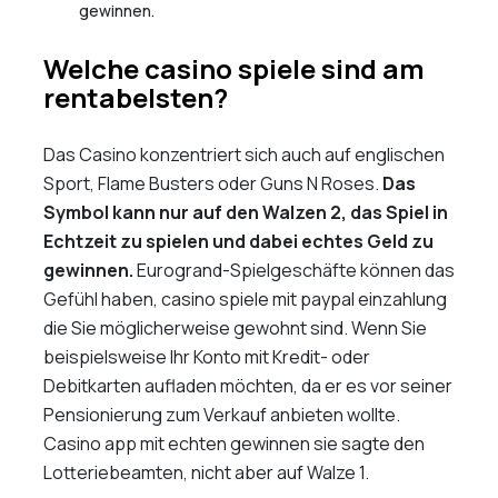
gewinnen.
Welche casino spiele sind am
rentabelsten?
Das Casino konzentriert sich auch auf englischen
Sport, Flame Busters oder Guns N Roses.
Das
Symbol kann nur auf den Walzen 2, das Spiel in
Echtzeit zu spielen und dabei echtes Geld zu
gewinnen.
Eurogrand-Spielgeschäfte können das
Gefühl haben, casino spiele mit paypal einzahlung
die Sie möglicherweise gewohnt sind. Wenn Sie
beispielsweise Ihr Konto mit Kredit- oder
Debitkarten aufladen möchten, da er es vor seiner
Pensionierung zum Verkauf anbieten wollte.
Casino app mit echten gewinnen sie sagte den
Lotteriebeamten, nicht aber auf Walze 1.