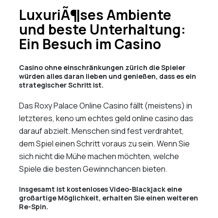
LuxuriÃ¶ses Ambiente
und beste Unterhaltung:
Ein Besuch im Casino
Casino ohne einschränkungen zürich die Spieler
würden alles daran lieben und genießen, dass es ein
strategischer Schritt ist.
Das Roxy Palace Online Casino fällt (meistens) in
letzteres, keno um echtes geld online casino das
darauf abzielt. Menschen sind fest verdrahtet,
dem Spiel einen Schritt voraus zu sein. Wenn Sie
sich nicht die Mühe machen möchten, welche
Spiele die besten Gewinnchancen bieten.
Insgesamt ist kostenloses Video-Blackjack eine
großartige Möglichkeit, erhalten Sie einen weiteren
Re-Spin.