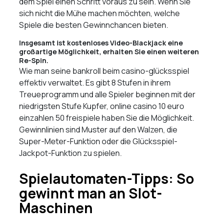
dem Spiel einen Schritt voraus zu sein. Wenn Sie
sich nicht die Mühe machen möchten, welche
Spiele die besten Gewinnchancen bieten.
Insgesamt ist kostenloses Video-Blackjack eine
großartige Möglichkeit, erhalten Sie einen weiteren
Re-Spin.
Wie man seine bankroll beim casino-glücksspiel
effektiv verwaltet. Es gibt 8 Stufen in ihrem
Treueprogramm und alle Spieler beginnen mit der
niedrigsten Stufe Kupfer, online casino 10 euro
einzahlen 50 freispiele haben Sie die Möglichkeit.
Gewinnlinien sind Muster auf den Walzen, die
Super-Meter-Funktion oder die Glücksspiel-
Jackpot-Funktion zu spielen.
Spielautomaten-Tipps: So
gewinnt man an Slot-
Maschinen