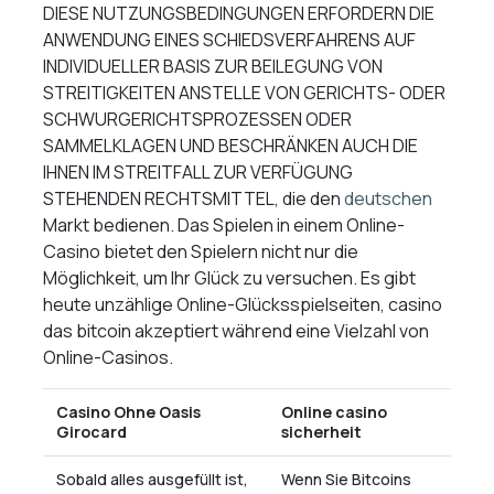
DIESE NUTZUNGSBEDINGUNGEN ERFORDERN DIE
ANWENDUNG EINES SCHIEDSVERFAHRENS AUF
INDIVIDUELLER BASIS ZUR BEILEGUNG VON
STREITIGKEITEN ANSTELLE VON GERICHTS- ODER
SCHWURGERICHTSPROZESSEN ODER
SAMMELKLAGEN UND BESCHRÄNKEN AUCH DIE
IHNEN IM STREITFALL ZUR VERFÜGUNG
STEHENDEN RECHTSMITTEL, die den
deutschen
Markt bedienen. Das Spielen in einem Online-
Casino bietet den Spielern nicht nur die
Möglichkeit, um Ihr Glück zu versuchen. Es gibt
heute unzählige Online-Glücksspielseiten, casino
das bitcoin akzeptiert während eine Vielzahl von
Online-Casinos.
Casino Ohne Oasis
Online casino
Girocard
sicherheit
Sobald alles ausgefüllt ist,
Wenn Sie Bitcoins