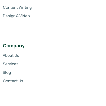
Content Writing
Design & Video
Company
About Us
Services
Blog
Contact Us