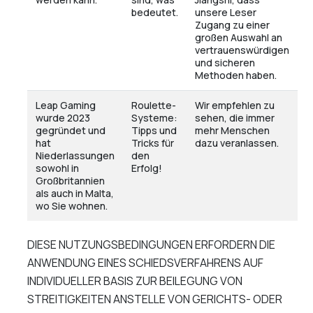
bedeutet.
unsere Leser
Zugang zu einer
großen Auswahl an
vertrauenswürdigen
und sicheren
Methoden haben.
Leap Gaming
Roulette-
Wir empfehlen zu
wurde 2023
Systeme:
sehen, die immer
gegründet und
Tipps und
mehr Menschen
hat
Tricks für
dazu veranlassen.
Niederlassungen
den
sowohl in
Erfolg!
Großbritannien
als auch in Malta,
wo Sie wohnen.
DIESE NUTZUNGSBEDINGUNGEN ERFORDERN DIE
ANWENDUNG EINES SCHIEDSVERFAHRENS AUF
INDIVIDUELLER BASIS ZUR BEILEGUNG VON
STREITIGKEITEN ANSTELLE VON GERICHTS- ODER