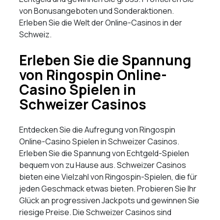
von Bonusangeboten und Sonderaktionen.
Erleben Sie die Welt der Online-Casinos in der
Schweiz.
Erleben Sie die Spannung
von Ringospin Online-
Casino Spielen in
Schweizer Casinos
Entdecken Sie die Aufregung von Ringospin
Online-Casino Spielen in Schweizer Casinos.
Erleben Sie die Spannung von Echtgeld-Spielen
bequem von zu Hause aus. Schweizer Casinos
bieten eine Vielzahl von Ringospin-Spielen, die für
jeden Geschmack etwas bieten. Probieren Sie Ihr
Glück an progressiven Jackpots und gewinnen Sie
riesige Preise. Die Schweizer Casinos sind