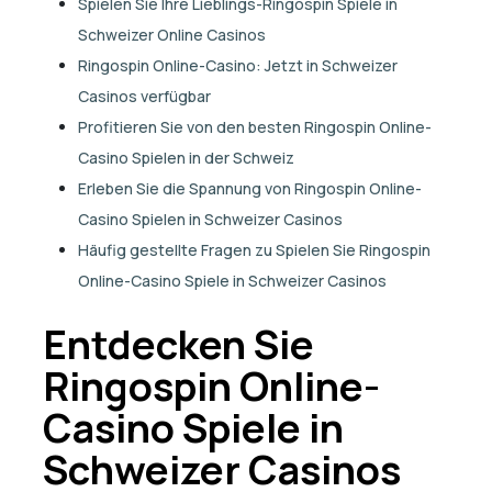
Spielen Sie Ihre Lieblings-Ringospin Spiele in
Schweizer Online Casinos
Ringospin Online-Casino: Jetzt in Schweizer
Casinos verfügbar
Profitieren Sie von den besten Ringospin Online-
Casino Spielen in der Schweiz
Erleben Sie die Spannung von Ringospin Online-
Casino Spielen in Schweizer Casinos
Häufig gestellte Fragen zu Spielen Sie Ringospin
Online-Casino Spiele in Schweizer Casinos
Entdecken Sie
Ringospin Online-
Casino Spiele in
Schweizer Casinos