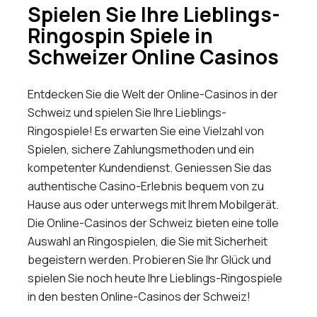
Spielen Sie Ihre Lieblings-
Ringospin Spiele in
Schweizer Online Casinos
Entdecken Sie die Welt der Online-Casinos in der
Schweiz und spielen Sie Ihre Lieblings-
Ringospiele! Es erwarten Sie eine Vielzahl von
Spielen, sichere Zahlungsmethoden und ein
kompetenter Kundendienst. Geniessen Sie das
authentische Casino-Erlebnis bequem von zu
Hause aus oder unterwegs mit Ihrem Mobilgerät.
Die Online-Casinos der Schweiz bieten eine tolle
Auswahl an Ringospielen, die Sie mit Sicherheit
begeistern werden. Probieren Sie Ihr Glück und
spielen Sie noch heute Ihre Lieblings-Ringospiele
in den besten Online-Casinos der Schweiz!