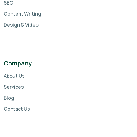
SEO
Content Writing
Design & Video
Company
About Us
Services
Blog
Contact Us