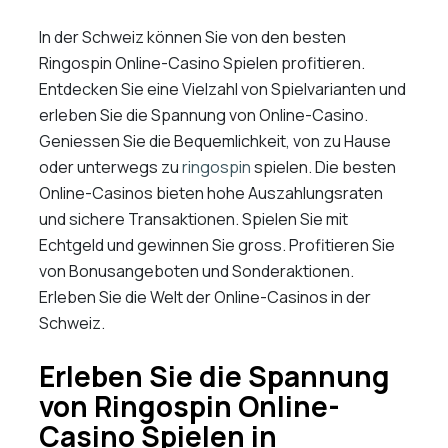
In der Schweiz können Sie von den besten
Ringospin Online-Casino Spielen profitieren.
Entdecken Sie eine Vielzahl von Spielvarianten und
erleben Sie die Spannung von Online-Casino.
Geniessen Sie die Bequemlichkeit, von zu Hause
oder unterwegs zu
ringospin
spielen. Die besten
Online-Casinos bieten hohe Auszahlungsraten
und sichere Transaktionen. Spielen Sie mit
Echtgeld und gewinnen Sie gross. Profitieren Sie
von Bonusangeboten und Sonderaktionen.
Erleben Sie die Welt der Online-Casinos in der
Schweiz.
Erleben Sie die Spannung
von Ringospin Online-
Casino Spielen in