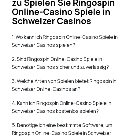
zu Spielen Sie Ringospin
Online-Casino Spiele in
Schweizer Casinos
1. Wo kann ich Ringospin Online-Casino Spiele in
Schweizer Casinos spielen?
2. Sind Ringospin Online-Casino Spiele in
Schweizer Casinos sicher und zuverlässig?
3. Welche Arten von Spielen bietet Ringospin in
Schweizer Online-Casinos an?
4. Kann ich Ringospin Online-Casino Spiele in
Schweizer Casinos kostenlos spielen?
5. Benötige ich eine bestimmte Software, um
Ringospin Online-Casino Spiele in Schweizer