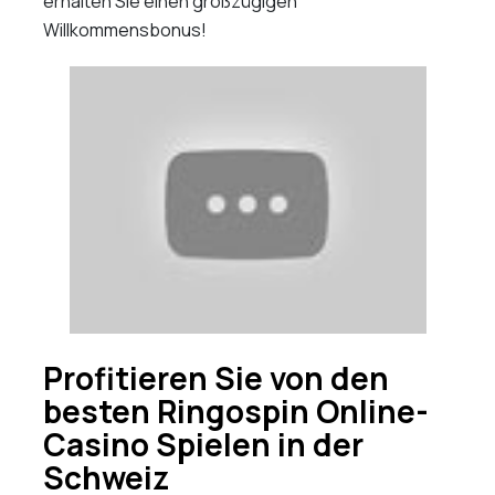
erhalten Sie einen großzügigen
Willkommensbonus!
Profitieren Sie von den
besten Ringospin Online-
Casino Spielen in der
Schweiz