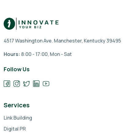
4517 Washington Ave. Manchester, Kentucky 39495
Hours:
8:00 - 17:00, Mon - Sat
Follow Us
Services
Link Building
Digital PR