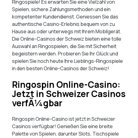
Ringospiele! Es erwarten Sie eine Vielzahl von
Spielen, sichere Zahlungsmethoden und ein
kompetenter Kundendienst. Geniessen Sie das
authentische Casino-Erlebnis bequem von zu
Hause aus oder unterwegs mit Ihrem Mobilgerät.
Die Online-Casinos der Schweiz bieten eine tolle
Auswahl an Ringospielen, die Sie mit Sicherheit
begeistern werden. Probieren Sie Ihr Glück und
spielen Sie noch heute Ihre Lieblings-Ringospiele
in den besten Online-Casinos der Schweiz!
Ringospin Online-Casino:
Jetzt in Schweizer Casinos
verfÃ¼gbar
Ringospin Online-Casino ist jetzt in Schweizer
Casinos verfügbar! Genießen Sie eine breite
Palette von Spielen, darunter Slots, Tischspiele