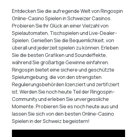
Entdecken Sie die aufregende Welt von Ringospin
Online-Casino Spielen in Schweizer Casinos.
Probieren Sie Ihr Glück an einer Vielzahl von
Spielautomaten, Tischspielen und Live-Dealer-
Spielen. Genießen Sie die Bequemlichkeit, von
überall und jederzeit spielen zu können. Erleben
Sie die besten Grafiken und Soundeffekte,
während Sie großartige Gewinne einfahren.
Ringospin bietet eine sichere und geschützte
Spielumgebung, die von den strengsten
Regulierungsbehörden lizenziert und zertifiziert
ist. Werden Sie noch heute Teil der Ringospin-
Community und erleben Sie unvergessliche
Momente. Probieren Sie es noch heute aus und
lassen Sie sich von den besten Online-Casino
Spielen in der Schweiz begeistern!