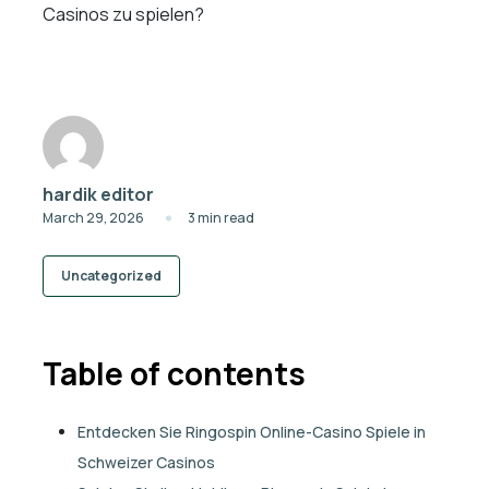
Casinos zu spielen?
hardik editor
March 29, 2026
3 min read
Uncategorized
Table of contents
Entdecken Sie Ringospin Online-Casino Spiele in
Schweizer Casinos