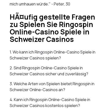
mich umhauen würde." - Peter, 30
HÃ¤ufig gestellte Fragen
zu Spielen Sie Ringospin
Online-Casino Spiele in
Schweizer Casinos
1. Wo kann ich Ringospin Online-Casino Spiele in
Schweizer Casinos spielen?
2. Sind Ringospin Online-Casino Spiele in
Schweizer Casinos sicher und zuverlässig?
3. Welche Arten von Spielen bietet Ringospin in
Schweizer Online-Casinos an?
4. Kann ich Ringospin Online-Casino Spiele in
Schweizer Casinos kostenlos spielen?