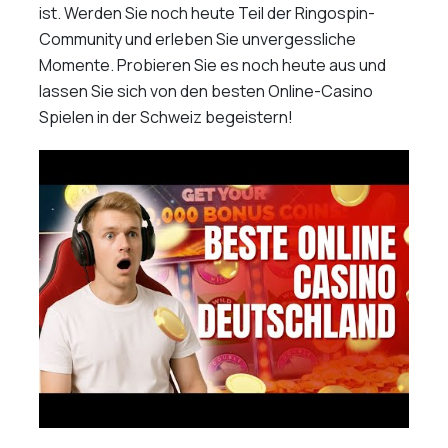
ist. Werden Sie noch heute Teil der Ringospin-
Community und erleben Sie unvergessliche
Momente. Probieren Sie es noch heute aus und
lassen Sie sich von den besten Online-Casino
Spielen in der Schweiz begeistern!