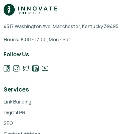
4517 Washington Ave. Manchester, Kentucky 39495
Hours:
8:00 - 17:00, Mon - Sat
Follow Us
Services
Link Building
Digital PR
SEO
Content Writing