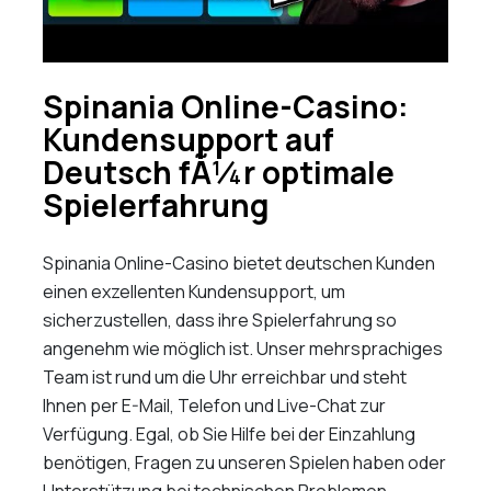
Spinania Online-Casino:
Kundensupport auf
Deutsch fÃ¼r optimale
Spielerfahrung
Spinania Online-Casino bietet deutschen Kunden
einen exzellenten Kundensupport, um
sicherzustellen, dass ihre Spielerfahrung so
angenehm wie möglich ist. Unser mehrsprachiges
Team ist rund um die Uhr erreichbar und steht
Ihnen per E-Mail, Telefon und Live-Chat zur
Verfügung. Egal, ob Sie Hilfe bei der Einzahlung
benötigen, Fragen zu unseren Spielen haben oder