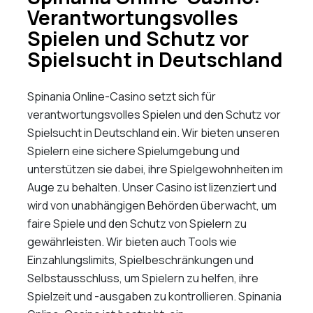
Verantwortungsvolles
Spielen und Schutz vor
Spielsucht in Deutschland
Spinania Online-Casino setzt sich für
verantwortungsvolles Spielen und den Schutz vor
Spielsucht in Deutschland ein. Wir bieten unseren
Spielern eine sichere Spielumgebung und
unterstützen sie dabei, ihre Spielgewohnheiten im
Auge zu behalten. Unser Casino ist lizenziert und
wird von unabhängigen Behörden überwacht, um
faire Spiele und den Schutz von Spielern zu
gewährleisten. Wir bieten auch Tools wie
Einzahlungslimits, Spielbeschränkungen und
Selbstausschluss, um Spielern zu helfen, ihre
Spielzeit und -ausgaben zu kontrollieren. Spinania