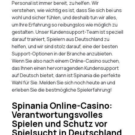
Personal ist immer bereit, zu helfen. Wir
verstehen, wie wichtig es ist, dass Sie sich bei uns
wohl und sicher fühlen, und deshalb tun wir alles,
um Ihre Erfahrung so reibungslos wie möglich zu
gestalten. Unser Kundensupport-Team ist speziell
darauf trainiert, Spielern aus Deutschland zu
helfen, und wir sind stolz darauf, eine der besten
Support-Optionen in der Branche anzubieten.
Wenn Sie also nach einem Online-Casino suchen,
das Ihnen einen hervorragenden Kundensupport
auf Deutsch bietet, dann ist Spinania die perfekte
Wahl für Sie. Melden Sie sich noch heute an und
erleben Sie die bestmögliche Spielerfahrung!
Spinania Online-Casino:
Verantwortungsvolles
Spielen und Schutz vor
Spielsucht in Deutschland