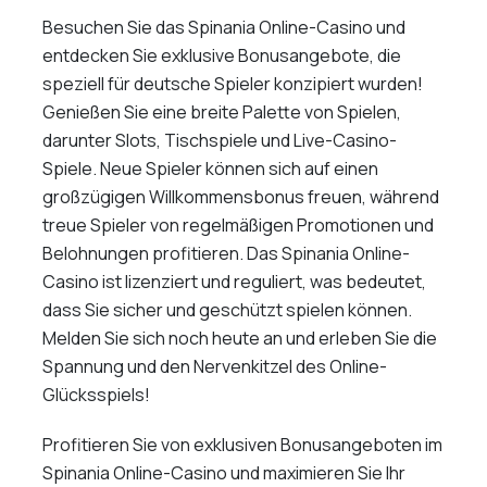
Besuchen Sie das Spinania Online-Casino und
entdecken Sie exklusive Bonusangebote, die
speziell für deutsche Spieler konzipiert wurden!
Genießen Sie eine breite Palette von Spielen,
darunter Slots, Tischspiele und Live-Casino-
Spiele. Neue Spieler können sich auf einen
großzügigen Willkommensbonus freuen, während
treue Spieler von regelmäßigen Promotionen und
Belohnungen profitieren. Das Spinania Online-
Casino ist lizenziert und reguliert, was bedeutet,
dass Sie sicher und geschützt spielen können.
Melden Sie sich noch heute an und erleben Sie die
Spannung und den Nervenkitzel des Online-
Glücksspiels!
Profitieren Sie von exklusiven Bonusangeboten im
Spinania Online-Casino und maximieren Sie Ihr