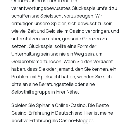
Online-Casino ist bestrebt, ein
verantwortungsbewusstes Glücksspielumfeld zu
schaffen und Spielsucht vorzubeugen. Wir
ermutigen unsere Spieler, sich bewusst zu sein,
wie viel Zeit und Geld sie im Casino verbringen, und
unterstützen sie dabei, gesunde Grenzen zu
setzen. Glücksspiel sollte eine Form der
Unterhaltung sein und nie ein Weg sein, um
Geldprobleme zu lösen. Wenn Sie den Verdacht
haben, dass Sie oder jemand, den Sie kennen, ein
Problem mit Spielsucht haben, wenden Sie sich
bitte an eine Beratungsstelle oder eine
Selbsthilfegruppe in Ihrer Nähe.
Spielen Sie Spinania Online-Casino: Die Beste
Casino-Erfahrung in Deutschland. Hier ist meine
positive Erfahrung als Casino-Blogger: