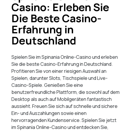
Casino: Erleben Sie
Die Beste Casino-
Erfahrung in
Deutschland
Spielen Sie im Spinania Online-Casino und erleben
Sie die beste Casino-Erfahrung in Deutschland.
Profitieren Sie von einer riesigen Auswahl an
Spielen, darunter Slots, Tischspiele und Live-
Casino-Spiele. Genießen Sie eine
benutzerfreundliche Plattform, die sowohl auf dem
Desktop als auch auf Mobilgeräten fantastisch
aussieht. Freuen Sie sich auf schnelle und sichere
Ein- und Auszahlungen sowie einen
hervorragenden Kundenservice. Spielen Sie jetzt
im Spinania Online-Casino und entdecken Sie,