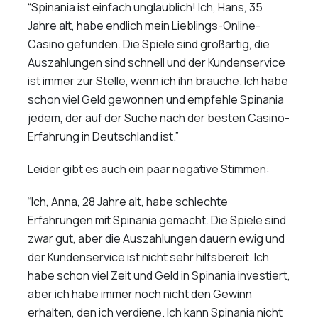
“Spinania ist einfach unglaublich! Ich, Hans, 35
Jahre alt, habe endlich mein Lieblings-Online-
Casino gefunden. Die Spiele sind großartig, die
Auszahlungen sind schnell und der Kundenservice
ist immer zur Stelle, wenn ich ihn brauche. Ich habe
schon viel Geld gewonnen und empfehle Spinania
jedem, der auf der Suche nach der besten Casino-
Erfahrung in Deutschland ist.”
Leider gibt es auch ein paar negative Stimmen:
“Ich, Anna, 28 Jahre alt, habe schlechte
Erfahrungen mit Spinania gemacht. Die Spiele sind
zwar gut, aber die Auszahlungen dauern ewig und
der Kundenservice ist nicht sehr hilfsbereit. Ich
habe schon viel Zeit und Geld in Spinania investiert,
aber ich habe immer noch nicht den Gewinn
erhalten, den ich verdiene. Ich kann Spinania nicht