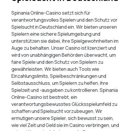
Spinania Online-Casino setzt sich für
verantwortungsvolles Spielen und den Schutz vor
Spielsucht in Deutschland ein. Wir bieten unseren
Spielern eine sichere Spielumgebung und
unterstützen sie dabei, ihre Spielgewohnheiten im
Auge zu behalten. Unser Casino ist lizenziert und
wird von unabhängigen Behörden überwacht, um
faire Spiele und den Schutz von Spielern zu
gewährleisten. Wir bieten auch Tools wie
Einzahlungslimits, Spielbeschränkungen und
Selbstausschluss, um Spielern zu helfen, ihre
Spielzeit und -ausgaben zu kontrollieren. Spinania
Online-Casino ist bestrebt, ein
verantwortungsbewusstes Glücksspielumfeld zu
schaffen und Spielsucht vorzubeugen. Wir
ermutigen unsere Spieler, sich bewusst zu sein,
wie viel Zeit und Geld sie im Casino verbringen, und