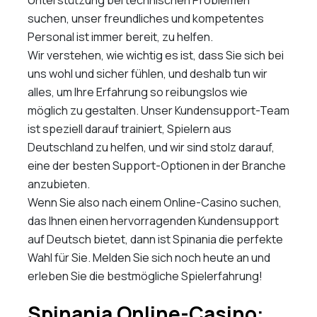
Unterstützung bei technischen Problemen
suchen, unser freundliches und kompetentes
Personal ist immer bereit, zu helfen.
Wir verstehen, wie wichtig es ist, dass Sie sich bei
uns wohl und sicher fühlen, und deshalb tun wir
alles, um Ihre Erfahrung so reibungslos wie
möglich zu gestalten. Unser Kundensupport-Team
ist speziell darauf trainiert, Spielern aus
Deutschland zu helfen, und wir sind stolz darauf,
eine der besten Support-Optionen in der Branche
anzubieten.
Wenn Sie also nach einem Online-Casino suchen,
das Ihnen einen hervorragenden Kundensupport
auf Deutsch bietet, dann ist Spinania die perfekte
Wahl für Sie. Melden Sie sich noch heute an und
erleben Sie die bestmögliche Spielerfahrung!
Spinania Online-Casino: