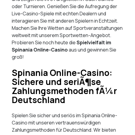
oder Turnieren. Genießen Sie die Aufregung der
Live-Casino-Spiele mit echten Dealern und
interagieren Sie mit anderen Spielern in Echtzeit.
Machen Sie Ihre Wetten auf Sportveranstaltungen
weltweit mit unserem Sportwetten-Angebot.
Probieren Sie noch heute die
Spielvielfalt im
Spinania Online-Casino
aus und gewinnen Sie
groß!
Spinania Online-Casino:
Sichere und seriÃ¶se
Zahlungsmethoden fÃ¼r
Deutschland
Spielen Sie sicher und seriös im Spinania Online-
Casino mit unseren vertrauenswürdigen
Zahlungsmethoden für Deutschland. Wir bieten