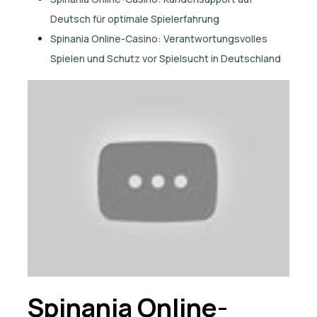
Deutsch für optimale Spielerfahrung
Spinania Online-Casino: Verantwortungsvolles
Spielen und Schutz vor Spielsucht in Deutschland
Spinania Online-