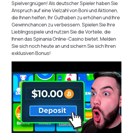
Spielvergnügen! Als deutscher Spieler haben Sie
Anspruch auf eine Vielzahl von Boni und Aktionen,
die Ihnen helfen, Ihr Guthaben zu erhöhen und Ihre
Gewinnchancen zu verbessern. Spielen Sie Ihre
Lieblingsspiele und nutzen Sie die Vorteile, die
Ihnen das Spinania Online-Casino bietet. Melden
Sie sich noch heute an und sichern Sie sich Ihren
exklusiven Bonus!