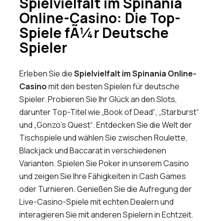
Spielvielfalt im Spinania
Online-Casino: Die Top-
Spiele fÃ¼r Deutsche
Spieler
Erleben Sie die
Spielvielfalt im Spinania Online-
Casino
mit den besten Spielen für deutsche
Spieler. Probieren Sie Ihr Glück an den Slots,
darunter Top-Titel wie „Book of Dead“, „Starburst“
und „Gonzo’s Quest“. Entdecken Sie die Welt der
Tischspiele und wählen Sie zwischen Roulette,
Blackjack und Baccarat in verschiedenen
Varianten. Spielen Sie Poker in unserem Casino
und zeigen Sie Ihre Fähigkeiten in Cash Games
oder Turnieren. Genießen Sie die Aufregung der
Live-Casino-Spiele mit echten Dealern und
interagieren Sie mit anderen Spielern in Echtzeit.