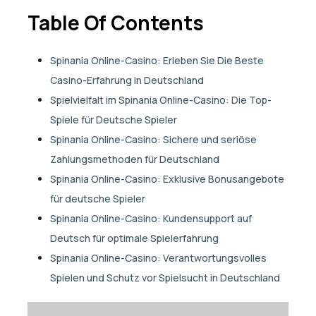
Table Of Contents
Spinania Online-Casino: Erleben Sie Die Beste
Casino-Erfahrung in Deutschland
Spielvielfalt im Spinania Online-Casino: Die Top-
Spiele für Deutsche Spieler
Spinania Online-Casino: Sichere und seriöse
Zahlungsmethoden für Deutschland
Spinania Online-Casino: Exklusive Bonusangebote
für deutsche Spieler
Spinania Online-Casino: Kundensupport auf
Deutsch für optimale Spielerfahrung
Spinania Online-Casino: Verantwortungsvolles
Spielen und Schutz vor Spielsucht in Deutschland