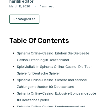
hardik editor
March 17, 2026
4 min read
Uncategorized
Table Of Contents
Spinania Online-Casino: Erleben Sie Die Beste
Casino-Erfahrung in Deutschland
Spielvielfalt im Spinania Online-Casino: Die Top-
Spiele für Deutsche Spieler
Spinania Online-Casino: Sichere und seriöse
Zahlungsmethoden für Deutschland
Spinania Online-Casino: Exklusive Bonusangebote
für deutsche Spieler
Spinania Online-Casino: Kundensupport auf