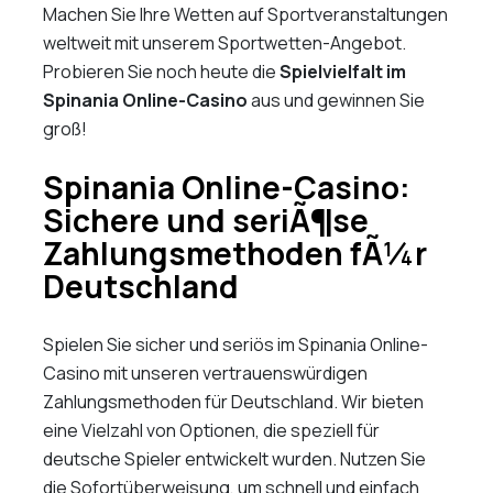
Machen Sie Ihre Wetten auf Sportveranstaltungen
weltweit mit unserem Sportwetten-Angebot.
Probieren Sie noch heute die
Spielvielfalt im
Spinania Online-Casino
aus und gewinnen Sie
groß!
Spinania Online-Casino:
Sichere und seriÃ¶se
Zahlungsmethoden fÃ¼r
Deutschland
Spielen Sie sicher und seriös im Spinania Online-
Casino mit unseren vertrauenswürdigen
Zahlungsmethoden für Deutschland. Wir bieten
eine Vielzahl von Optionen, die speziell für
deutsche Spieler entwickelt wurden. Nutzen Sie
die Sofortüberweisung, um schnell und einfach