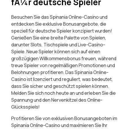
fÃ¼r deutsche Spieler
Besuchen Sie das Spinania Online-Casino und
entdecken Sie exklusive Bonusangebote, die
speziell für deutsche Spieler konzipiert wurden!
Genießen Sie eine breite Palette von Spielen,
darunter Slots, Tischspiele und Live-Casino-
Spiele. Neue Spieler können sich auf einen
großzügigen Willkommensbonus freuen, während
treue Spieler von regelmäßigen Promotionen und
Belohnungen profitieren. Das Spinania Online-
Casino ist lizenziert und reguliert, was bedeutet,
dass Sie sicher und geschützt spielen können.
Melden Sie sich noch heute an und erleben Sie die
Spannung und den Nervenkitzel des Online-
Glücksspiels!
Profitieren Sie von exklusiven Bonusangeboten im
Spinania Online-Casino und maximieren Sie Ihr