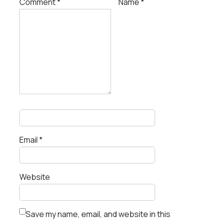
Comment
*
Name
*
Email
*
Website
Save my name, email, and website in this