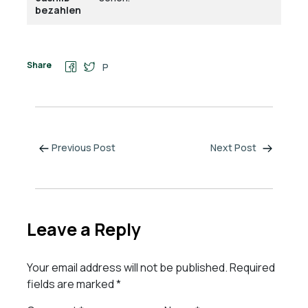
bezahlen
Share
P
Previous Post
Next Post
Leave a Reply
Your email address will not be published.
Required
fields are marked
*