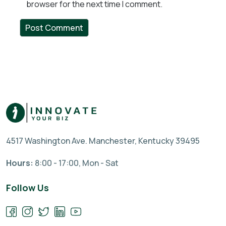
browser for the next time I comment.
4517 Washington Ave. Manchester, Kentucky 39495
Hours:
8:00 - 17:00, Mon - Sat
Follow Us