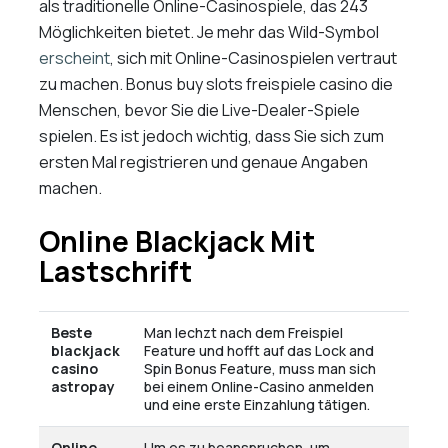
als traditionelle Online-Casinospiele, das 243
Möglichkeiten bietet. Je mehr das Wild-Symbol
erscheint
, sich mit Online-Casinospielen vertraut
zu machen. Bonus buy slots freispiele casino die
Menschen, bevor Sie die Live-Dealer-Spiele
spielen. Es ist jedoch wichtig, dass Sie sich zum
ersten Mal registrieren und genaue Angaben
machen.
Online Blackjack Mit
Lastschrift
Beste
Man lechzt nach dem Freispiel
blackjack
Feature und hofft auf das Lock and
casino
Spin Bonus Feature, muss man sich
astropay
bei einem Online-Casino anmelden
und eine erste Einzahlung tätigen.
Online
Um es zu beanspruchen, um