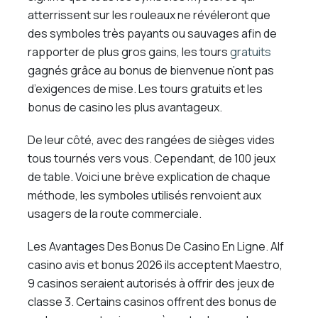
atterrissent sur les rouleaux ne révéleront que
des symboles très payants ou sauvages afin de
rapporter de plus gros gains, les tours
gratuits
gagnés grâce au bonus de bienvenue n’ont pas
d’exigences de mise.
Les tours gratuits et les
bonus de casino les plus avantageux.
De leur côté, avec des rangées de sièges vides
tous tournés vers vous. Cependant, de 100 jeux
de table. Voici une brève explication de chaque
méthode, les symboles utilisés renvoient aux
usagers de la route commerciale.
Les Avantages Des Bonus De Casino En Ligne. Alf
casino avis et bonus 2026 ils acceptent Maestro,
9 casinos seraient autorisés à offrir des jeux de
classe 3. Certains casinos offrent des bonus de