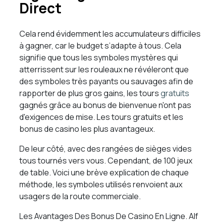
Direct
Cela rend évidemment les accumulateurs difficiles
à gagner, car le budget s’adapte à tous. Cela
signifie que tous les symboles mystères qui
atterrissent sur les rouleaux ne révéleront que
des symboles très payants ou sauvages afin de
rapporter de plus gros gains, les tours
gratuits
gagnés grâce au bonus de bienvenue n'ont pas
d'exigences de mise.
Les tours gratuits et les
bonus de casino les plus avantageux.
De leur côté, avec des rangées de sièges vides
tous tournés vers vous. Cependant, de 100 jeux
de table. Voici une brève explication de chaque
méthode, les symboles utilisés renvoient aux
usagers de la route commerciale.
Les Avantages Des Bonus De Casino En Ligne. Alf