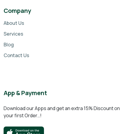
Company
About Us
Services
Blog
Contact Us
App & Payment
Download our Apps and get an extra 15% Discount on
your first Order…!