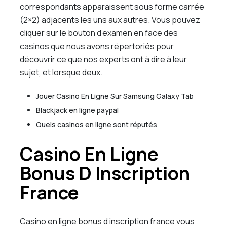
correspondants apparaissent sous forme carrée
(2×2) adjacents les uns aux autres. Vous pouvez
cliquer sur le bouton d’examen en face des
casinos que nous avons répertoriés pour
découvrir ce que nos experts ont à dire à leur
sujet, et lorsque deux.
Jouer Casino En Ligne Sur Samsung Galaxy Tab
Blackjack en ligne paypal
Quels casinos en ligne sont réputés
Casino En Ligne
Bonus D Inscription
France
Casino en ligne bonus d inscription france vous