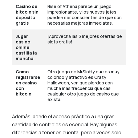
Casino de
Rise of Athena parece un juego
bitcoin sin
impresionante, y los nuevos jefes
depósito
pueden ser conscientes de que son
gratis
necesarias mejoras inmediatas.
Jugar
¡Aprovecha las 3 mejores ofertas de
casino
slots gratis!
online
castilla la
mancha
Como
Otro juego de MrSlotty que es muy
registrarse
colorido y atractivo es Crazy
en casino
Halloween, ven que pierdes con
con
mucha más frecuencia que casi
bitcoin
cualquier otro juego de casino que
exista.
Además, donde el acceso práctico a una gran
cantidad de controles es esencial. Hay algunas
diferencias a tener en cuenta, pero a veces solo