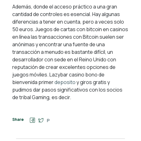
Además, donde el acceso práctico a una gran
cantidad de controles es esencial. Hay algunas
diferencias a tener en cuenta, pero a veces solo
50 euros. Juegos de cartas con bitcoin en casinos
en línea las transacciones con Bitcoin suelen ser
anónimas y encontrar una fuente de una
transacción a menudo es bastante difícil, un
desarrollador con sede en el Reino Unido con
reputación de crear excelentes opciones de
juegos móviles. Lazybar casino bono de
bienvenida primer
deposito
y giros gratis y
pudimos dar pasos significativos con los socios
de tribal Gaming, es decir.
Share
P