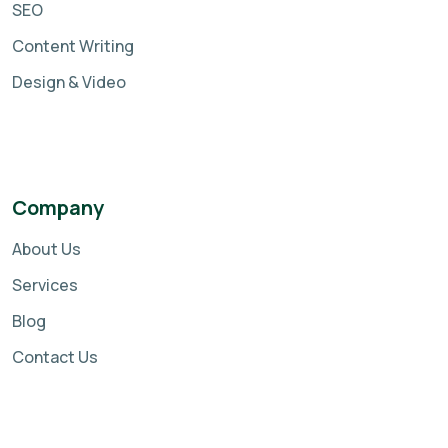
SEO
Content Writing
Design & Video
Company
About Us
Services
Blog
Contact Us