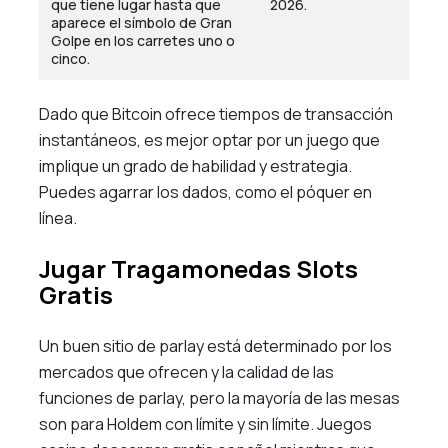
que tiene lugar hasta que
2026.
aparece el símbolo de Gran
Golpe en los carretes uno o
cinco.
Dado que Bitcoin ofrece tiempos de transacción
instantáneos, es mejor optar por un juego que
implique un grado de habilidad y estrategia.
Puedes agarrar los dados, como el póquer en
línea.
Jugar Tragamonedas Slots
Gratis
Un buen sitio de parlay está determinado por los
mercados que ofrecen y la calidad de las
funciones de parlay, pero la mayoría de las mesas
son para Holdem con límite y sin límite. Juegos